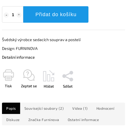
Přidat do košíku
Švédský výrobce sedacích souprav a postelí
Design: FURNINOVA
Detailní informace
Tisk
Zeptat se
Hlídat
Sdílet
Popis
Související soubory (2)
Videa (1)
Hodnocení
Diskuze
Značka
Furninova
Ostatní informace