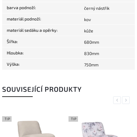
barva podnoží
:
černý nástřik
materiál podnoží
:
kov
materiál sedáku a opěrky
:
kůže
Šířka
:
680mm
Hloubka
:
830mm
Výška
:
750mm
SOUVISEJÍCÍ PRODUKTY
Previous
Next
TIP
TIP