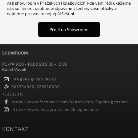
náš showroom v Pražských Holešovicích, kde vám rádi ukážeme
náš sortiment osobně, zodpovíme všechny vaše otázky a
najdeme pro vás to nejlepší řešení.
Přejít na Showroom
SHOWROOM
PO-PÁ 9.00 - 18.00 SO 9.00 - 12.00
Karel Vacek
info
@
designostudio.cz
605334326, 226220008
732232010
https://www.facebook.com/search/top/?q=designoshop
https://www.instagram.com/designoshop/
KONTAKT