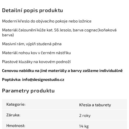
Detailní popis produktu
Moderní křeslo do obývacího pokoje nebo ložnice
Materiál čalounění kůže kat. 56 Jesolo, barva cognac(koňaková
barva)
Masivní rám, výplň studená pěna
Materiál nohou kov v černém nástřiku
Plastové kluzáky na kovovém podnoží
Cenovou nabídku na jiné materiály a barvy zašleme individuálně
Poptávka: info@designostudio.cz
Parametry produktu
Kategorie
:
Křesla a taburety
Záruka
:
2 roky
Hmotnost
:
14 kg