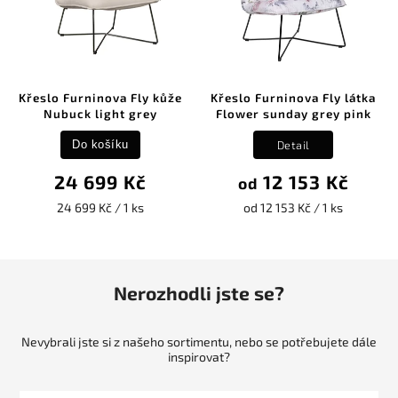
Křeslo Furninova Fly kůže
Křeslo Furninova Fly látka
Nubuck light grey
Flower sunday grey pink
Detail
Do košíku
24 699 Kč
12 153 Kč
od
24 699 Kč / 1 ks
od 12 153 Kč / 1 ks
Nerozhodli jste se?
Nevybrali jste si z našeho sortimentu, nebo se potřebujete dále
inspirovat?