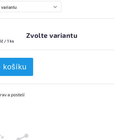
Zvolte variantu
Kč / 1 ks
o košíku
av a postelí