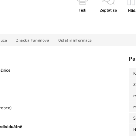
Tisk
Zeptat se
Hlíd
kuze
Značka
Furninova
Ostatní informace
Pa
ožnice
K
Z
m
m
robce)
Š
ndividuálně
H