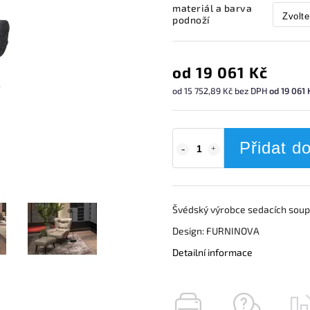
materiál a barva
podnoží
od
19 061 Kč
od
15 752,89 Kč
bez DPH
od 19 061 
Přidat d
Švédský výrobce sedacích soupr
Design: FURNINOVA
Detailní informace