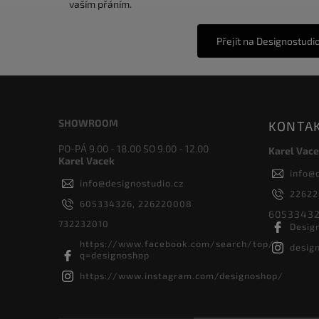
vaším přáním.
Přejít na Designostudi
SHOWROOM
KONTA
PO-PÁ 9.00 - 18.00 SO 9.00 - 12.00
Karel Vace
Karel Vacek
info
@
info
@
designostudio.cz
2262
605334326, 226220008
60533432
732232010
Desig
https://www.facebook.com/search/top/?
desig
q=designoshop
https://www.instagram.com/designoshop/