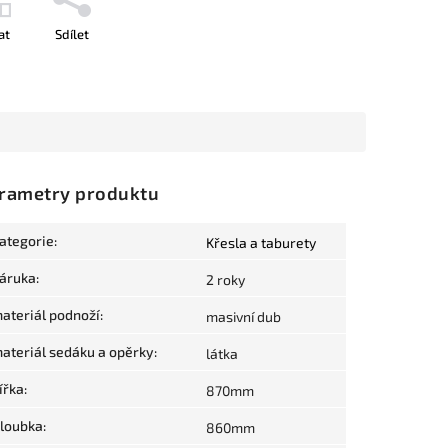
at
Sdílet
rametry produktu
ategorie
:
Křesla a taburety
áruka
:
2 roky
ateriál podnoží
:
masivní dub
ateriál sedáku a opěrky
:
látka
ířka
:
870mm
loubka
:
860mm