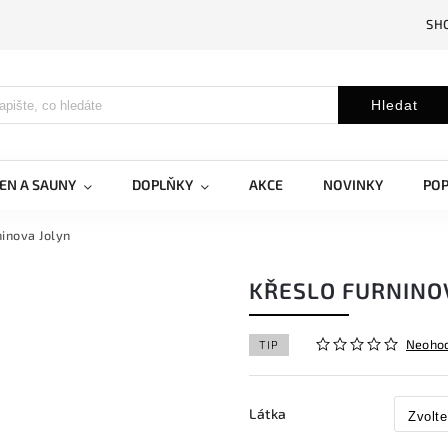
SH
Hledat
EN A SAUNY
DOPLŇKY
AKCE
NOVINKY
PO
ninova Jolyn
KŘESLO FURNINO
Neoho
TIP
Látka