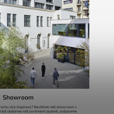
Showroom
trochu více inspirace? Navštivte náš showroom v
 rádi ukážeme náš sortiment osobně, zodpovíme