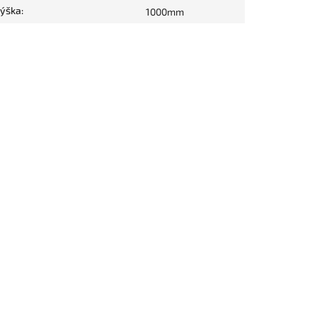
ýška
:
1000mm