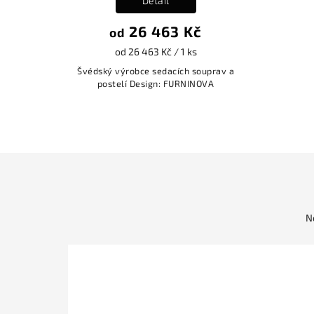
Detail
26 463 Kč
od
od 26 463 Kč / 1 ks
Švédský výrobce sedacích souprav a
postelí Design: FURNINOVA
N