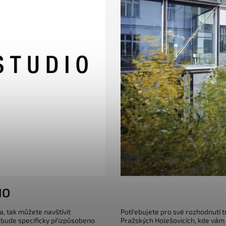
IO
a, tak můžete navštívit
Potřebujete pro své rozhodnutí 
 bude specificky přizpůsobeno
Pražských Holešovicích, kde vám