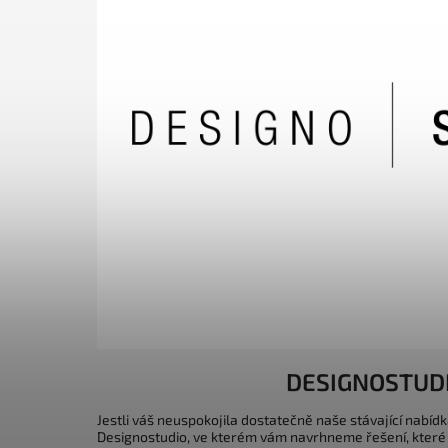
DESIGNOSTUD
Jestli váš neuspokojila dostatečně naše stávající nabídk
Designostudio, ve kterém vám navrhneme řešení, které