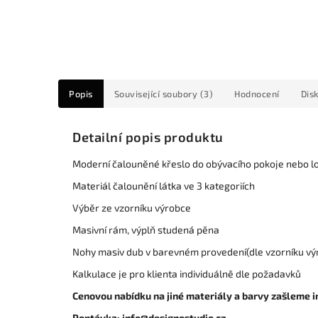
Popis
Související soubory (3)
Hodnocení
Dis
Detailní popis produktu
Moderní čalouněné křeslo do obývacího pokoje nebo l
Materiál čalounění látka ve 3 kategoriích
Výběr ze vzorníku výrobce
Masivní rám, výplň studená pěna
Nohy masiv dub v barevném provedení(dle vzorníku vý
Kalkulace je pro klienta individuálně dle požadavků
Cenovou nabídku na jiné materiály a barvy zašleme i
Poptávka: info@designostudio.cz