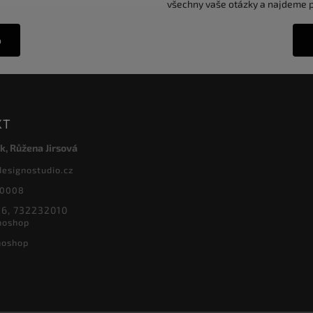
všechny vaše otázky a najdeme pr
o
KT
k, Růžena Jirsová
designostudio.cz
20008
6, 732232010
noshop
noshop