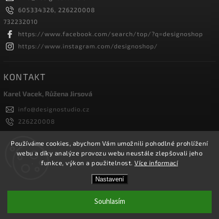
605334326, 226220008
732232010
https://www.facebook.com/search/top/?q=designoshop
https://www.instagram.com/designoshop/
KONTAKT
Karel Vacek, Růžena Jirsová
info
@
designostudio.cz
226220008
605334326, 732232010
Designoshop
Používáme cookies, abychom Vám umožnili pohodlné prohlížení
webu a díky analýze provozu webu neustále zlepšovali jeho
designoshop
funkce, výkon a použitelnost.
Více informací
Nastavení
Copyright 2026
Designoshop
. Všechna práva vyhrazena.
Upravit nastavení cookies
Souhlasím
Vytvořil
Shoptet
| Design
Shoptak.cz.