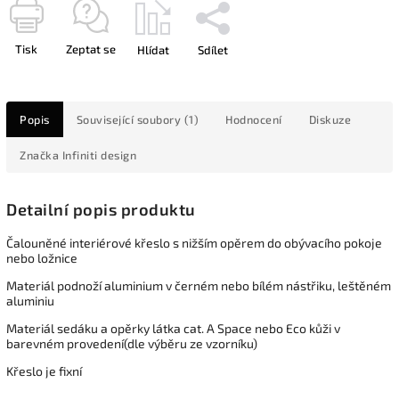
Tisk
Zeptat se
Hlídat
Sdílet
Popis
Související soubory (1)
Hodnocení
Diskuze
Značka
Infiniti design
Detailní popis produktu
Čalouněné interiérové křeslo s nižším opěrem do obývacího pokoje
nebo ložnice
Materiál podnoží aluminium v černém nebo bílém nástřiku, leštěném
aluminiu
Materiál sedáku a opěrky látka cat. A Space nebo Eco kůži v
barevném provedení(dle výběru ze vzorníku)
Křeslo je fixní