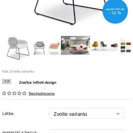
od 33 797 Kč
–12 %
Kód:
Zvolte variantu
TIP
Značka:
Infiniti design
Neohodnoceno
Látka
materiál a barva