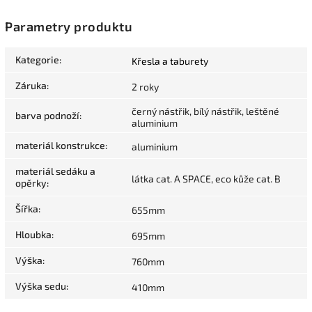
Parametry produktu
Kategorie
:
Křesla a taburety
Záruka
:
2 roky
černý nástřik, bílý nástřik, leštěné
barva podnoží
:
aluminium
materiál konstrukce
:
aluminium
materiál sedáku a
látka cat. A SPACE, eco kůže cat. B
opěrky
:
Šířka
:
655mm
Hloubka
:
695mm
Výška
:
760mm
Výška sedu
:
410mm