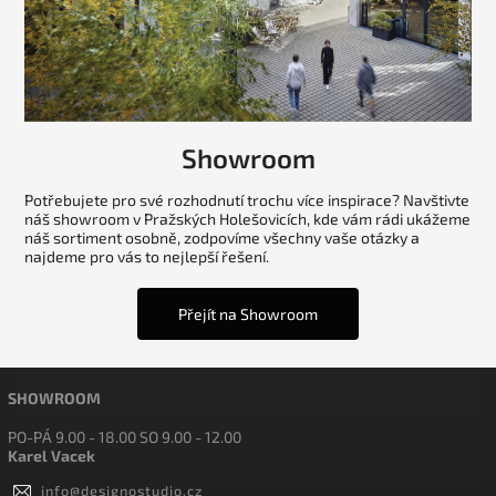
Showroom
Potřebujete pro své rozhodnutí trochu více inspirace? Navštivte
náš showroom v Pražských Holešovicích, kde vám rádi ukážeme
náš sortiment osobně, zodpovíme všechny vaše otázky a
najdeme pro vás to nejlepší řešení.
Přejít na Showroom
SHOWROOM
PO-PÁ 9.00 - 18.00 SO 9.00 - 12.00
Karel Vacek
info
@
designostudio.cz