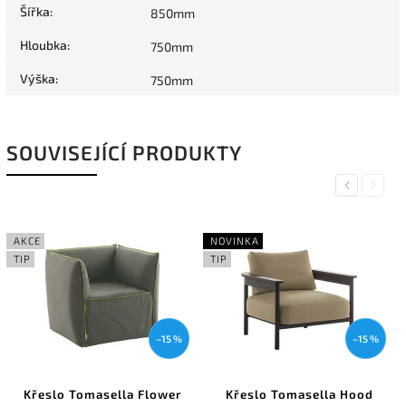
Šířka
:
850mm
Hloubka
:
750mm
Výška
:
750mm
SOUVISEJÍCÍ PRODUKTY
Previous
Next
AKCE
NOVINKA
TIP
TIP
–15 %
–15 %
Křeslo Tomasella Flower
Křeslo Tomasella Hood