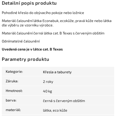
Detailní popis produktu
Pohodlné křeslo do obývacího pokoje nebo ložnice
Materiál čalounění látka Econabuk, ecokůže, pravá kůže nebo látka
dle výběru ze vzorníku výrobce.
Materiál čalounění černá látka cat. B Texas s červeným obšitím
Odnímatelné čalounění
Uvedená cena je v látce cat. B Texas
Parametry produktu
Kategorie
:
Křesla a taburety
Záruka
:
2 roky
Hmotnost
:
40 kg
barva
:
černá s červeným obšitím
materiál
:
látka, eco kůže