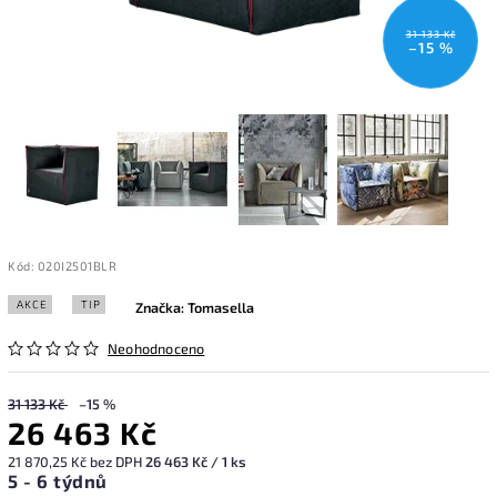
31 133 Kč
–15 %
Kód:
020I2501BLR
AKCE
TIP
Značka:
Tomasella
Neohodnoceno
31 133 Kč
–15 %
26 463 Kč
21 870,25 Kč bez DPH
26 463 Kč / 1 ks
5 - 6 týdnů