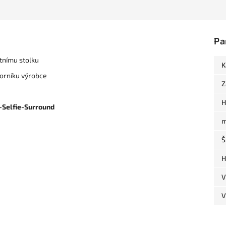
Pa
etnímu stolku
K
zorníku výrobce
Z
H
y-Selfie-Surround
m
Š
H
V
V