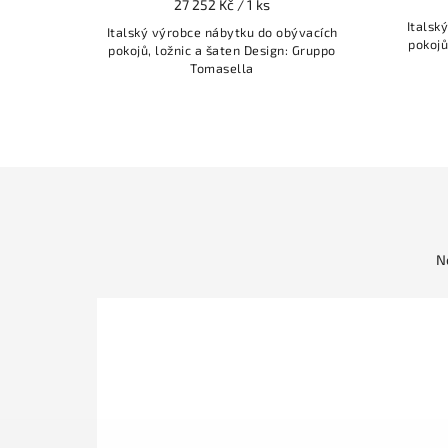
27 252 Kč / 1 ks
Italsk
Italský výrobce nábytku do obývacích
pokojů
pokojů, ložnic a šaten Design: Gruppo
Tomasella
N