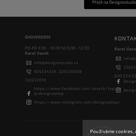
Přejít na Designostudi
SHOWROOM
KONTA
PO-PÁ 9.00 - 18.00 SO 9.00 - 12.00
Karel Vace
Karel Vacek
info
@
info
@
designostudio.cz
2262
605334326, 226220008
60533432
732232010
Desig
https://www.facebook.com/search/top/?
desig
q=designoshop
https://www.instagram.com/designoshop/
Používáme cookies, 