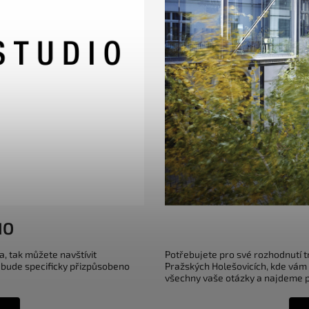
IO
a, tak můžete navštívit
Potřebujete pro své rozhodnutí 
 bude specificky přizpůsobeno
Pražských Holešovicích, kde vám
všechny vaše otázky a najdeme pr