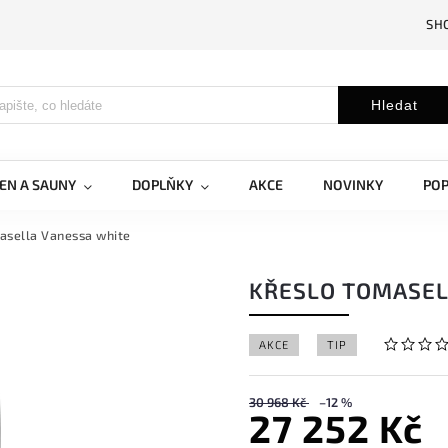
SH
Hledat
EN A SAUNY
DOPLŇKY
AKCE
NOVINKY
PO
asella Vanessa white
KŘESLO TOMASEL
AKCE
TIP
30 968 Kč
–12 %
27 252 Kč