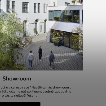
Showroom
trochu více inspirace? Navštivte náš showroom v
 rádi ukážeme náš sortiment osobně, zodpovíme
o vás to nejlepší řešení.