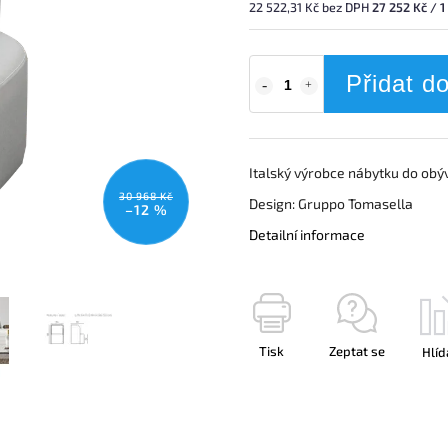
22 522,31 Kč bez DPH
27 252 Kč / 1
Přidat d
Italský výrobce nábytku do obýv
30 968 Kč
Design: Gruppo Tomasella
–12 %
Detailní informace
Tisk
Zeptat se
Hlíd