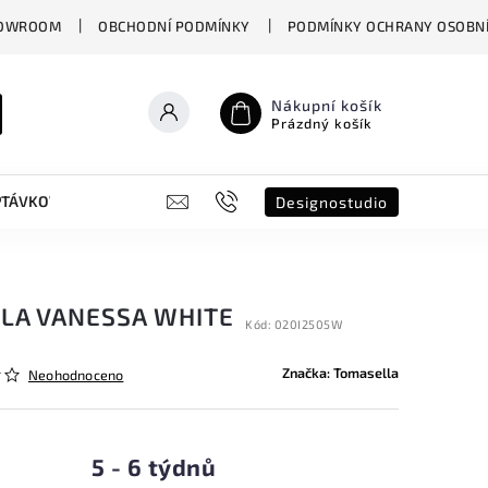
OWROOM
OBCHODNÍ PODMÍNKY
PODMÍNKY OCHRANY OSOBNÍ
Nákupní košík
Prázdný košík
PTÁVKOVÝ FORMULÁŘ
B2B
SHOWROOM
DESIGNO ST
Designostudio
LA VANESSA WHITE
Kód:
020I2505W
Značka:
Tomasella
Neohodnoceno
5 - 6 týdnů