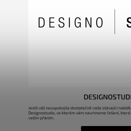
DESIGNOSTUD
Jestli váš neuspokojila dostatečně naše stávající nabídk
Designostudio, ve kterém vám navrhneme řešení, které
vaším přáním.