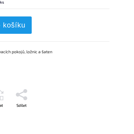
 ks
o košíku
acích pokojů, ložnic a šaten
at
Sdílet