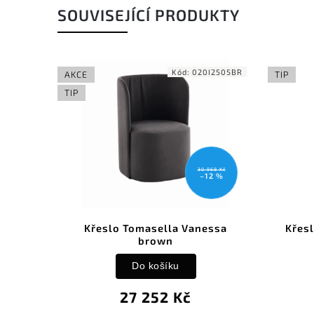
SOUVISEJÍCÍ PRODUKTY
Kód:
020I2505BR
AKCE
TIP
TIP
30 968 Kč
–12 %
Křeslo Tomasella Vanessa
Křes
brown
Do košíku
27 252 Kč