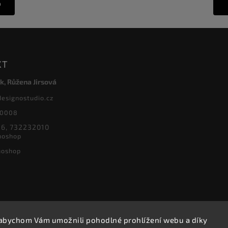
o
KT
k, Růžena Jirsová
designostudio.cz
20008
6, 732232010
noshop
noshop
abychom Vám umožnili pohodlné prohlížení webu a díky
Copyright 2026
Designoshop
. Všechna práva vyhrazena.