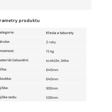
rametry produktu
ategorie
:
Křesla a taburety
áruka
:
2 roky
motnost
:
15 kg
ateriál čalounění
:
ecokůže, látka
ířka
:
640mm
loubka
:
640mm
ýška
:
900mm
ýška sedu
:
500mm