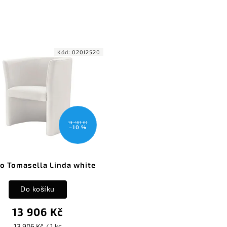
Kód:
020I2520
15 451 Kč
–10 %
lo Tomasella Linda white
Do košíku
13 906 Kč
13 906 Kč / 1 ks