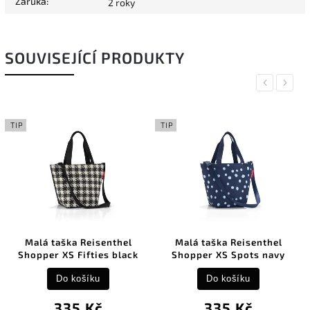
Záruka
:
2 roky
SOUVISEJÍCÍ PRODUKTY
Previous
Next
TIP
TIP
Malá taška Reisenthel
Malá taška Reisenthel
Shopper XS Fifties black
Shopper XS Spots navy
Do košíku
Do košíku
335 Kč
335 Kč