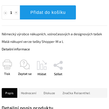
Přidat do košíku
Německý výrobce nákupních, volnočasových a designových tašek
Malá nákupní verze tašky Shopper M a L
Detailní informace
Tisk
Zeptat se
Hlídat
Sdílet
Popis
Hodnocení
Diskuze
Značka
Reisenthel
Detailní popis produktu