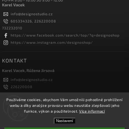
Karel Vacek
info
@
designostudio.cz
605334326, 226220008
732232010
https://www.facebook.com/search/top/?q=designoshop
https://www.instagram.com/designoshop/
KONTAKT
Karel Vacek, Růžena Jirsová
info
@
designostudio.cz
226220008
605334326, 732232010
Designoshop
Používáme cookies, abychom Vám umožnili pohodlné prohlížení
webu a díky analýze provozu webu neustále zlepšovali jeho
designoshop
funkce, výkon a použitelnost.
Více informací
Nastavení
Copyright 2026
Designoshop
. Všechna práva vyhrazena.