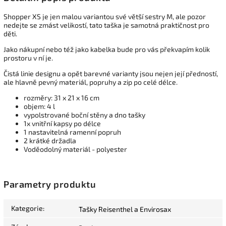
Shopper XS je jen malou variantou své větší sestry M, ale pozor
nedejte se zmást velikostí, tato taška je samotná praktičnost pro
děti.
Jako nákupní nebo též jako kabelka bude pro vás překvapím kolik
prostoru v ní je.
Čistá linie designu a opět barevné varianty jsou nejen její předností,
ale hlavně pevný materiál, popruhy a zip po celé délce.
rozměry: 31 x 21 x 16 cm
objem: 4 l
vypolstrované boční stěny a dno tašky
1x vnitřní kapsy po délce
1 nastavitelná ramenní popruh
2 krátké držadla
Voděodolný materiál - polyester
Parametry produktu
Kategorie
:
Tašky Reisenthel a Envirosax