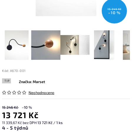
15 246 Kč
–10 %
Kód:
A670-001
TIP
Značka:
Marset
Neohodnoceno
15 246 Kč
–10 %
13 721 Kč
11 339,67 Kč bez DPH
13 721 Kč / 1 ks
4 - 5 týdnů