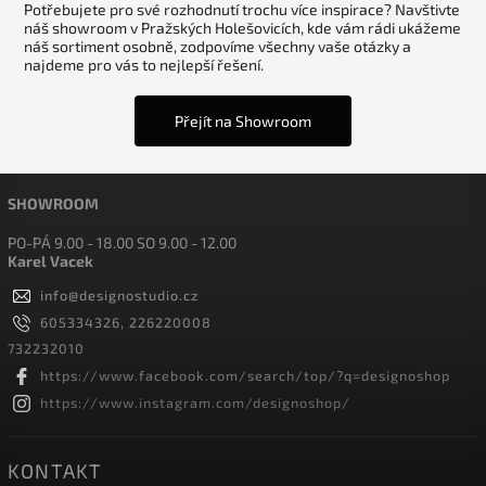
Potřebujete pro své rozhodnutí trochu více inspirace? Navštivte
náš showroom v Pražských Holešovicích, kde vám rádi ukážeme
náš sortiment osobně, zodpovíme všechny vaše otázky a
najdeme pro vás to nejlepší řešení.
Přejít na Showroom
SHOWROOM
PO-PÁ 9.00 - 18.00 SO 9.00 - 12.00
Karel Vacek
info
@
designostudio.cz
605334326, 226220008
732232010
https://www.facebook.com/search/top/?q=designoshop
https://www.instagram.com/designoshop/
KONTAKT