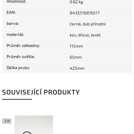
Hmotnost
:
0.62 kg
EAN
:
8435516816517
barva
:
černá, dub přírodní
materiál
:
kov, dřevo, textil
Průměr základny
:
115mm
Průměr světla
:
65mm
Délka prutu
:
425mm
SOUVISEJÍCÍ PRODUKTY
TIP