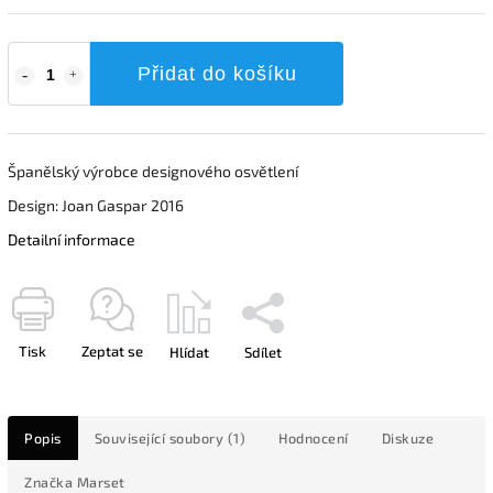
Přidat do košíku
Španělský výrobce designového osvětlení
Design: Joan Gaspar 2016
Detailní informace
Tisk
Zeptat se
Hlídat
Sdílet
Popis
Související soubory (1)
Hodnocení
Diskuze
Značka
Marset