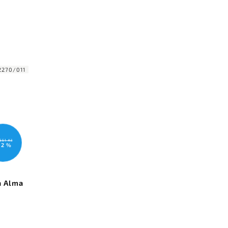
2270/011
551 Kč
12 %
a Alma