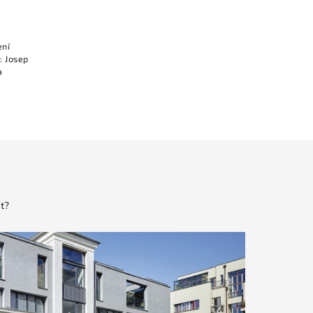
ení
: Josep
a
t?