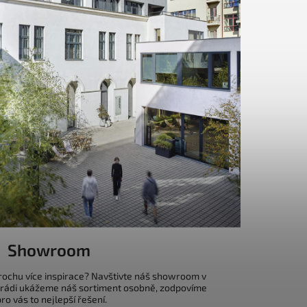
Showroom
trochu více inspirace? Navštivte náš showroom v
 rádi ukážeme náš sortiment osobně, zodpovíme
o vás to nejlepší řešení.