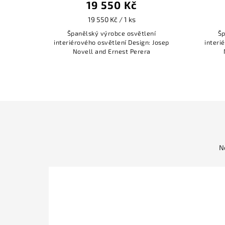
19 550 Kč
19 550 Kč / 1 ks
Španělský výrobce osvětlení
Šp
interiérového osvětlení Design: Josep
interi
Novell and Ernest Perera
N