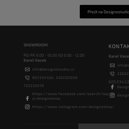
Přejít na Designostudi
SHOWROOM
KONTA
PO-PÁ 9.00 - 18.00 SO 9.00 - 12.00
Karel Vace
Karel Vacek
info
@
info
@
designostudio.cz
2262
605334326, 226220008
60533432
732232010
Desig
https://www.facebook.com/search/top/?
desig
q=designoshop
https://www.instagram.com/designoshop/