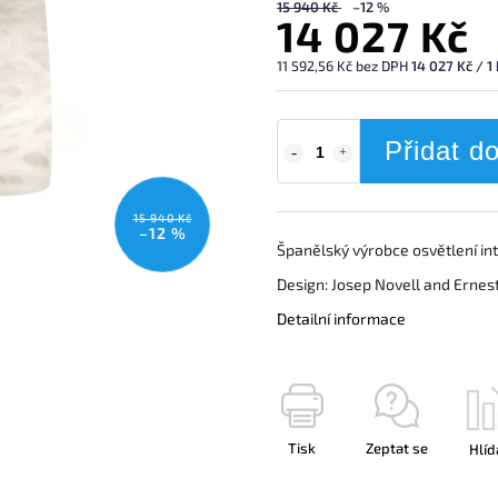
15 940 Kč
–12 %
14 027 Kč
11 592,56 Kč bez DPH
14 027 Kč / 1
Přidat d
15 940 Kč
–12 %
Španělský výrobce osvětlení in
Design: Josep Novell and Ernes
Detailní informace
Tisk
Zeptat se
Hlíd