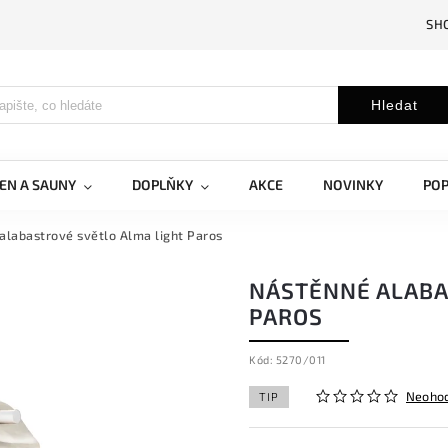
SH
Hledat
EN A SAUNY
DOPLŇKY
AKCE
NOVINKY
PO
alabastrové světlo Alma light Paros
NÁSTĚNNÉ ALABA
PAROS
Kód:
5270/011
Neoho
TIP