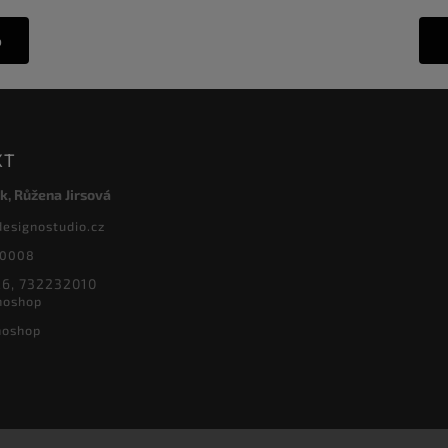
o
KT
k, Růžena Jirsová
designostudio.cz
20008
6, 732232010
noshop
noshop