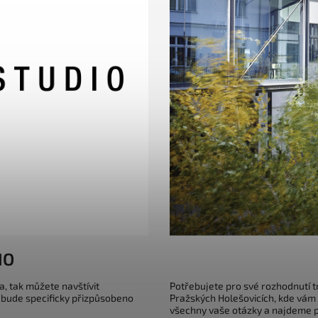
IO
a, tak můžete navštívit
Potřebujete pro své rozhodnutí 
 bude specificky přizpůsobeno
Pražských Holešovicích, kde vám
všechny vaše otázky a najdeme pr