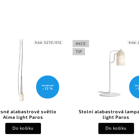
Kód:
5270/012
Kód:
AKCE
TIP
15 551 Kč
15 
–12 %
–
sné alabastrové světlo
Stolní alabastrová lamp
Alma light Paros
light Paros
Do košíku
Do košíku