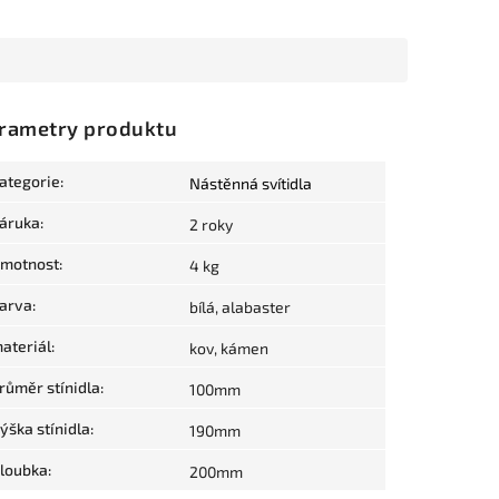
rametry produktu
ategorie
:
Nástěnná svítidla
áruka
:
2 roky
motnost
:
4 kg
arva
:
bílá, alabaster
ateriál
:
kov, kámen
růměr stínidla
:
100mm
ýška stínidla
:
190mm
loubka
:
200mm