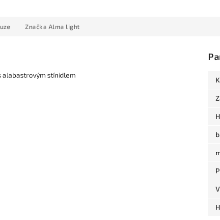
kuze
Značka
Alma light
Pa
s alabastrovým stínidlem
K
Z
H
b
m
P
V
H