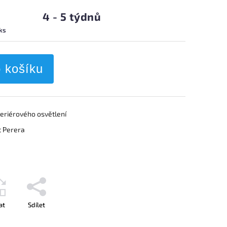
4 - 5 týdnů
 ks
o košíku
teriérového osvětlení
t Perera
at
Sdílet