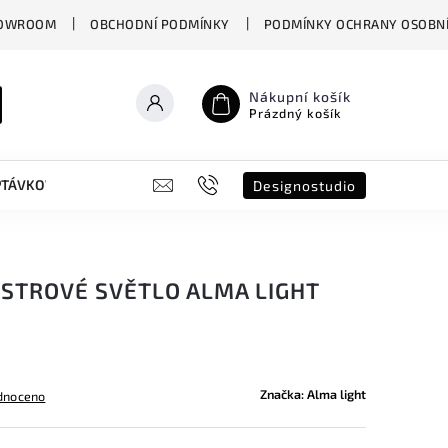
OWROOM
OBCHODNÍ PODMÍNKY
PODMÍNKY OCHRANY OSOBNÍ
Nákupní košík
Prázdný košík
PTÁVKOVÝ FORMULÁŘ
B2B
SHOWROOM
DESIGNO ST
Designostudio
STROVÉ SVĚTLO ALMA LIGHT
Značka:
Alma light
dnoceno