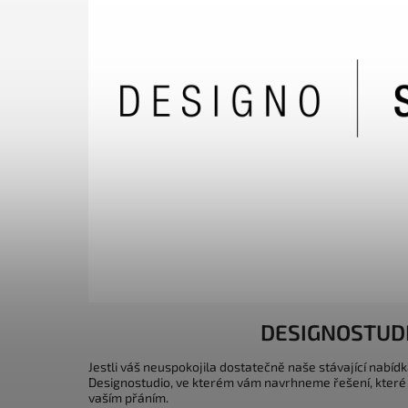
DESIGNOSTUD
Jestli váš neuspokojila dostatečně naše stávající nabídk
Designostudio, ve kterém vám navrhneme řešení, které
vaším přáním.