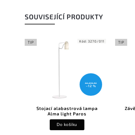
SOUVISEJÍCÍ PRODUKTY
Kód:
3270/011
TIP
TIP
22 216 Kč
–12 %
Stojací alabastrová lampa
Závě
Alma light Paros
Do košíku