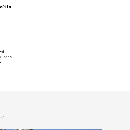
větlo
ení
: Josep
a
t?