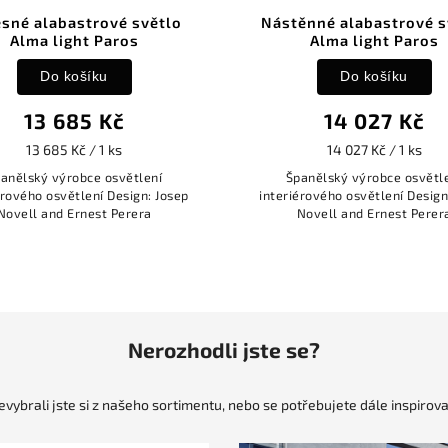
sné alabastrové světlo
Nástěnné alabastrové s
Alma light Paros
Alma light Paros
Do košíku
Do košíku
13 685 Kč
14 027 Kč
13 685 Kč / 1 ks
14 027 Kč / 1 ks
anělský výrobce osvětlení
Španělský výrobce osvětl
érového osvětlení Design: Josep
interiérového osvětlení Design
Novell and Ernest Perera
Novell and Ernest Perer
Nerozhodli jste se?
evybrali jste si z našeho sortimentu, nebo se potřebujete dále inspirova