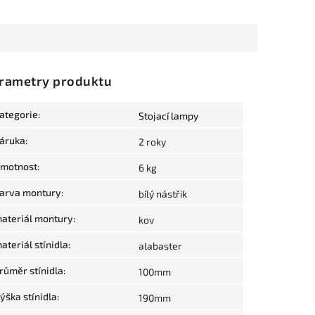
rametry produktu
ategorie
:
Stojací lampy
áruka
:
2 roky
motnost
:
6 kg
arva montury
:
bílý nástřik
ateriál montury
:
kov
ateriál stínidla
:
alabaster
růměr stínidla
:
100mm
ýška stínidla
:
190mm