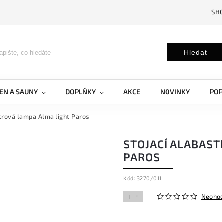
SH
Hledat
EN A SAUNY
DOPLŇKY
AKCE
NOVINKY
PO
strová lampa Alma light Paros
STOJACÍ ALABAST
PAROS
Kód:
3270/011
Neoho
TIP