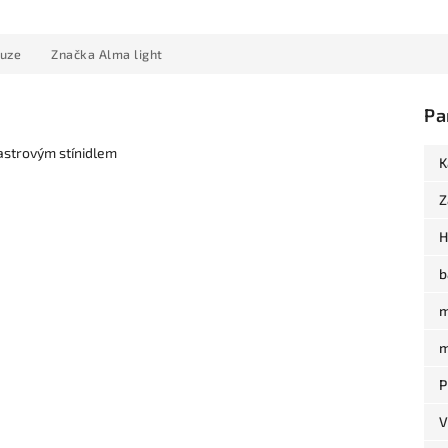
kuze
Značka
Alma light
Pa
astrovým stínidlem
K
Z
H
b
m
m
P
V