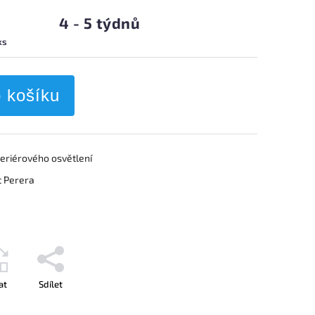
4 - 5 týdnů
ks
o košíku
teriérového osvětlení
t Perera
at
Sdílet