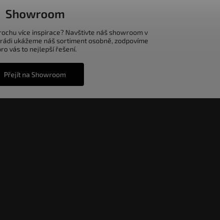
Showroom
trochu více inspirace? Navštivte náš showroom v
 rádi ukážeme náš sortiment osobně, zodpovíme
o vás to nejlepší řešení.
Přejít na Showroom