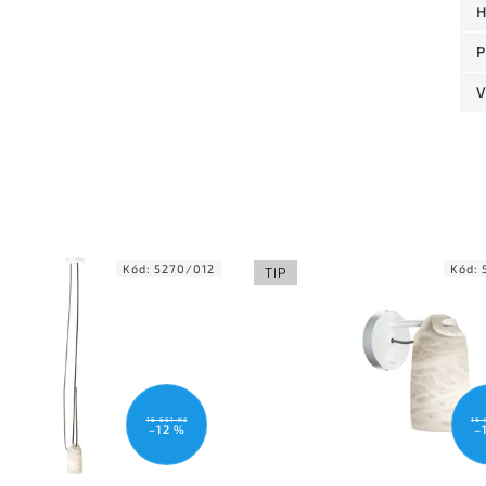
H
P
V
Kód:
5270/012
Kód:
TIP
15 551 Kč
15 
–12 %
–