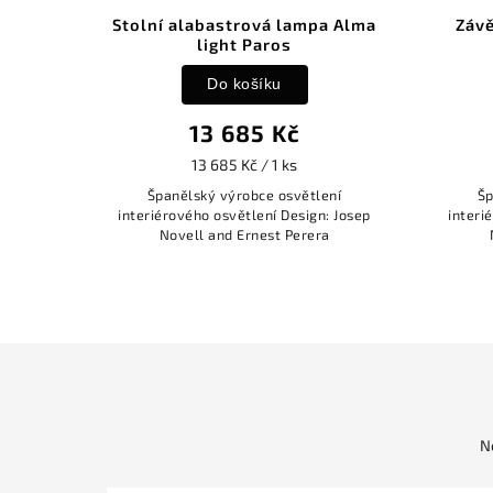
Stolní alabastrová lampa Alma
Závě
light Paros
Do košíku
13 685 Kč
13 685 Kč / 1 ks
Španělský výrobce osvětlení
Šp
interiérového osvětlení Design: Josep
interi
Novell and Ernest Perera
N