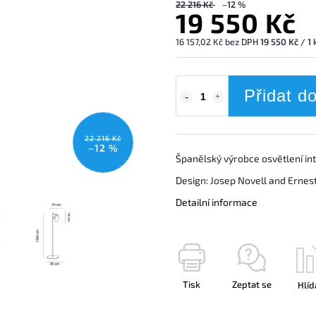
22 216 Kč
–12 %
19 550 Kč
16 157,02 Kč bez DPH
19 550 Kč / 1 
Přidat d
22 216 Kč
–12 %
Španělský výrobce osvětlení in
Design: Josep Novell and Ernes
Detailní informace
Tisk
Zeptat se
Hlíd