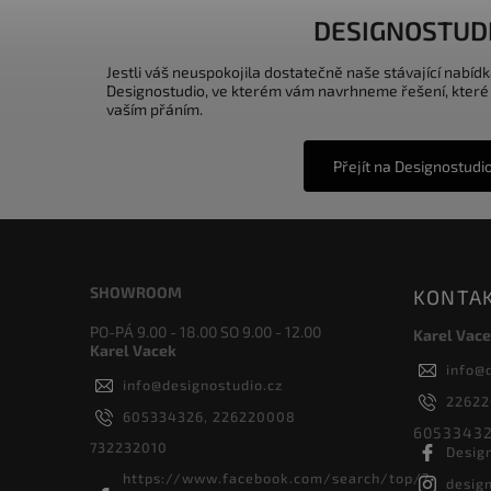
DESIGNOSTUD
Jestli váš neuspokojila dostatečně naše stávající nabídk
Designostudio, ve kterém vám navrhneme řešení, které
vaším přáním.
Přejít na Designostudi
SHOWROOM
KONTA
PO-PÁ 9.00 - 18.00 SO 9.00 - 12.00
Karel Vace
Karel Vacek
info
@
info
@
designostudio.cz
2262
605334326, 226220008
60533432
732232010
Desig
https://www.facebook.com/search/top/?
desig