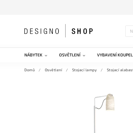
NÁBYTEK
OSVĚTLENÍ
VYBAVENÍ KOUPEL
Domů
/
Osvětlení
/
Stojací lampy
/
Stojací alaba