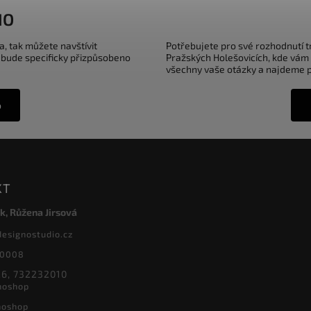
IO
a, tak můžete navštívit
Potřebujete pro své rozhodnutí 
 bude specificky přizpůsobeno
Pražských Holešovicích, kde vám
všechny vaše otázky a najdeme pr
o
KT
k, Růžena Jirsová
designostudio.cz
20008
6, 732232010
noshop
noshop