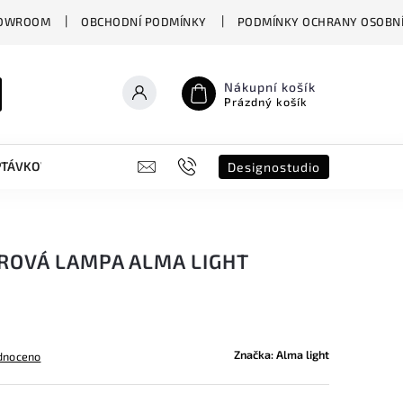
OWROOM
OBCHODNÍ PODMÍNKY
PODMÍNKY OCHRANY OSOBNÍ
Nákupní košík
Prázdný košík
PTÁVKOVÝ FORMULÁŘ
B2B
SHOWROOM
DESIGNO ST
Designostudio
ROVÁ LAMPA ALMA LIGHT
Značka:
Alma light
dnoceno