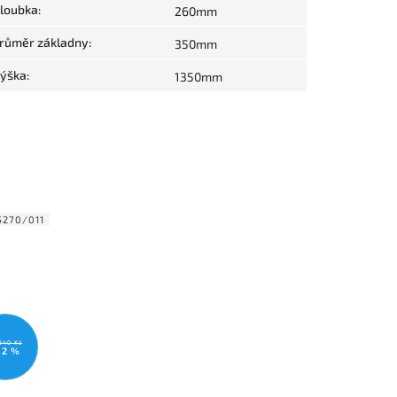
loubka
:
260mm
růměr základny
:
350mm
ýška
:
1350mm
5270/011
940 Kč
12 %