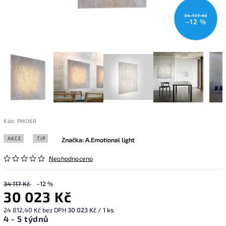
34 117 Kč
–12 %
Kód:
PM06R
AKCE
TIP
Značka:
A.Emotional light
Neohodnoceno
34 117 Kč
–12 %
30 023 Kč
24 812,40 Kč bez DPH
30 023 Kč / 1 ks
4 - 5 týdnů