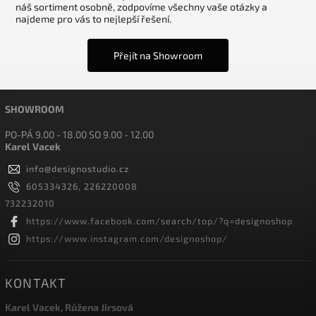
náš sortiment osobně, zodpovíme všechny vaše otázky a
najdeme pro vás to nejlepší řešení.
Přejít na Showroom
SHOWROOM
PO-PÁ 9.00 - 18.00 SO 9.00 - 12.00
Karel Vacek
info
@
designostudio.cz
605334326, 226220008
732232010
https://www.facebook.com/search/top/?q=designoshop
https://www.instagram.com/designoshop/
KONTAKT
Karel Vacek, Růžena Jirsová