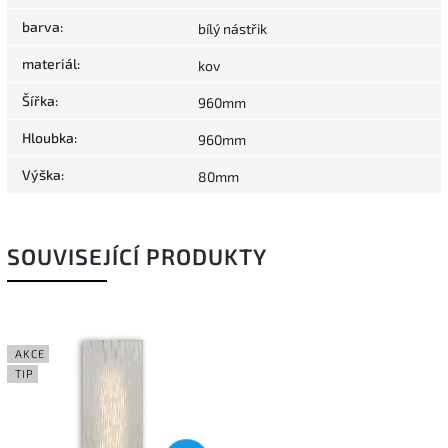
barva
:
bílý nástřik
materiál
:
kov
Šířka
:
960mm
Hloubka
:
960mm
Výška
:
80mm
SOUVISEJÍCÍ PRODUKTY
AKCE
TIP