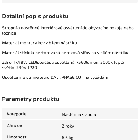
Detailní popis produktu
Stropní a nástěnné interiérové osvětlení do obývacího pokoje nebo
ložnice
Materiál montury kov v bílém nástřiku
Materiál stínidla perforovaná nerezová síťovina v bílém nástřiku
Zdroj 1x48W LED(součástí osvětlení), 7560lumen, 3000K teplé
světlo, 230V, IP20
Osvětlení je stmívatelné DALI, PHASE CUT na vyžádání
Parametry produktu
Kategorie
:
Nástěnná svítidla
Záruka
:
2 roky
Hmotnost
:
6.6 kg