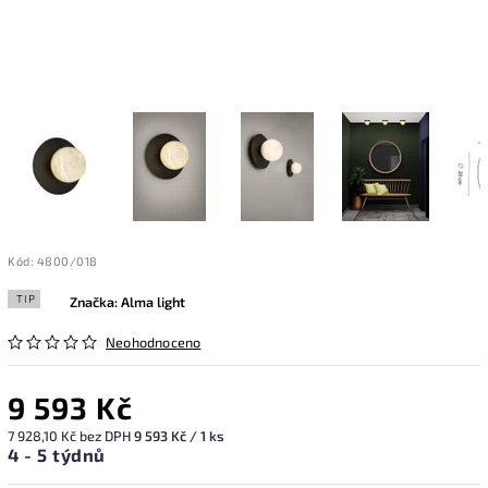
Kód:
4800/018
TIP
Značka:
Alma light
Neohodnoceno
9 593 Kč
7 928,10 Kč bez DPH
9 593 Kč / 1 ks
4 - 5 týdnů