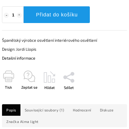
Přidat do košíku
Španělský výrobce osvětlení interiérového osvětlení
Design: Jordi Llopis
Detailní informace
Tisk
Zeptat se
Hlídat
Sdílet
Popis
Související soubory (1)
Hodnocení
Diskuze
Značka
Alma light