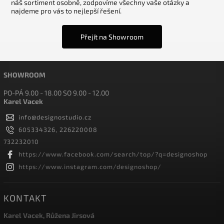
náš sortiment osobně, zodpovíme všechny vaše otázky a
najdeme pro vás to nejlepší řešení.
Přejít na Showroom
SHOWROOM
PO-PÁ 9.00 - 18.00 SO 9.00 - 12.00
Karel Vacek
info
@
designostudio.cz
605334326, 226220008
732232010
https://www.facebook.com/search/top/?q=designoshop
https://www.instagram.com/designoshop/
KONTAKT
Karel Vacek, Růžena Jirsová