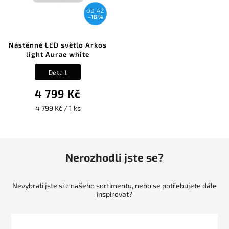
OD
AŽ
–18 %
Nástěnné LED světlo Arkos
light Aurae white
Detail
4 799 Kč
4 799 Kč / 1 ks
Nerozhodli jste se?
Nevybrali jste si z našeho sortimentu, nebo se potřebujete dále
inspirovat?