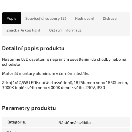
Popis
Související soubory (2)
Hodnocení
Diskuze
Značka
Arkos light
Ostatní informace
Detailní popis produktu
Nástěnné LED osvětlení s nepřímým osvětlením do chodby nebo na
schodiště
Materiál montury aluminium v černém nástřiku
Zdroj 1x12,5W LED(součástí osvětlení), 1825lumen nebo 1850lumen,
3000K teplé světlo nebo 4000K denní světlo, 230V, IP20
Parametry produktu
Kategorie
:
Nástěnná svítidla