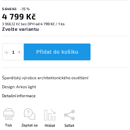
5 646 Kč
–15 %
4 799 Kč
3 966,12 Kč bez DPH
od 4 799 Kč / 1 ks
Zvolte variantu
Přidat do košíku
Španělský výrobce architektonického osvětlení
Design: Arkos light
Detailní informace
Tisk
Zeptat se
Hlídat
Sdílet