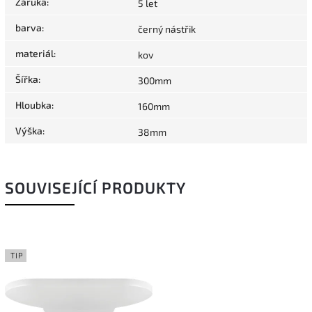
Záruka
:
5 let
barva
:
černý nástřik
materiál
:
kov
Šířka
:
300mm
Hloubka
:
160mm
Výška
:
38mm
SOUVISEJÍCÍ PRODUKTY
TIP