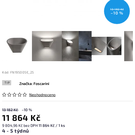
13 182 Kč
–10 %
Kód:
FN195005E_25
TIP
Značka:
Foscarini
Neohodnoceno
13 182 Kč
–10 %
11 864 Kč
9 804,96 Kč bez DPH
11 864 Kč / 1 ks
4 - 5 týdnů