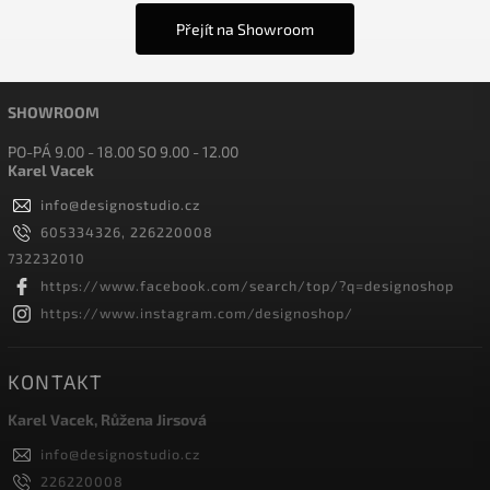
Přejít na Showroom
SHOWROOM
PO-PÁ 9.00 - 18.00 SO 9.00 - 12.00
Karel Vacek
info
@
designostudio.cz
605334326, 226220008
732232010
https://www.facebook.com/search/top/?q=designoshop
https://www.instagram.com/designoshop/
KONTAKT
Karel Vacek, Růžena Jirsová
info
@
designostudio.cz
226220008