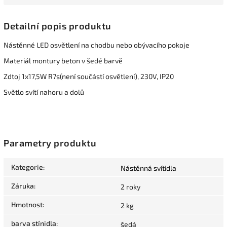
Detailní popis produktu
Nástěnné LED osvětlení na chodbu nebo obývacího pokoje
Materiál montury beton v šedé barvě
Zdtoj 1x17,5W R7s(není součástí osvětlení), 230V, IP20
Světlo svítí nahoru a dolů
Parametry produktu
Kategorie
:
Nástěnná svítidla
Záruka
:
2 roky
Hmotnost
:
2 kg
barva stínidla
:
šedá