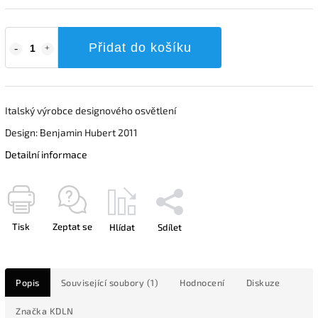
Přidat do košíku
Italský výrobce designového osvětlení
Design: Benjamin Hubert 2011
Detailní informace
Tisk
Zeptat se
Hlídat
Sdílet
Popis
Související soubory (1)
Hodnocení
Diskuze
Značka
KDLN