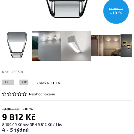
10 902 Kč
–10 %
Kód:
145050C
AKCE
TIP
Značka:
KDLN
Neohodnoceno
10 902 Kč
–10 %
9 812 Kč
8 109,09 Kč bez DPH
9 812 Kč / 1 ks
4 - 5 týdnů