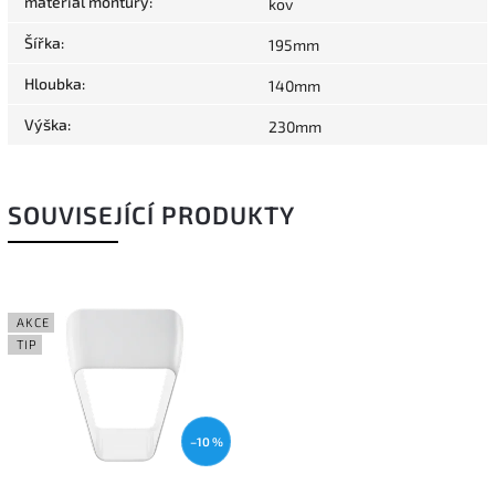
materiál montury
:
kov
Šířka
:
195mm
Hloubka
:
140mm
Výška
:
230mm
SOUVISEJÍCÍ PRODUKTY
AKCE
TIP
–10 %