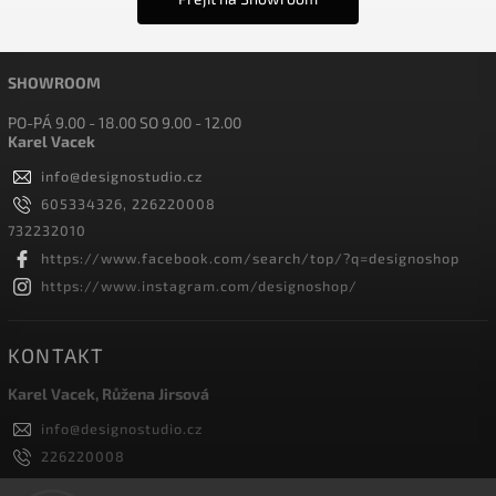
SHOWROOM
PO-PÁ 9.00 - 18.00 SO 9.00 - 12.00
Karel Vacek
info
@
designostudio.cz
605334326, 226220008
732232010
https://www.facebook.com/search/top/?q=designoshop
https://www.instagram.com/designoshop/
KONTAKT
Karel Vacek, Růžena Jirsová
info
@
designostudio.cz
226220008
605334326, 732232010