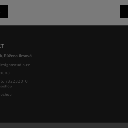
o
KT
k, Růžena Jirsová
designostudio.cz
20008
6, 732232010
noshop
noshop