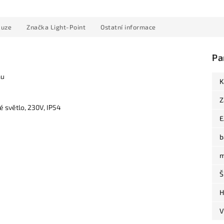
kuze
Značka
Light-Point
Ostatní informace
Pa
mu
K
Z
é světlo, 230V, IP54
E
b
m
Š
H
V