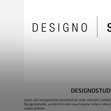
DESIGNOSTUD
Jestli váš neuspokojila dostatečně naše stávající nabídk
Designostudio, ve kterém vám navrhneme řešení, které
vaším přáním.