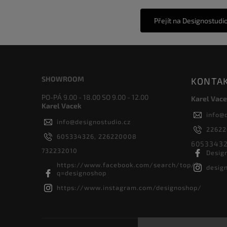
Přejít na Designostudi
SHOWROOM
KONTA
PO-PÁ 9.00 - 18.00 SO 9.00 - 12.00
Karel Vace
Karel Vacek
info
@
info
@
designostudio.cz
2262
605334326, 226220008
60533432
732232010
Desig
https://www.facebook.com/search/top/?
desig
q=designoshop
https://www.instagram.com/designoshop/