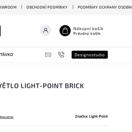
OWROOM
OBCHODNÍ PODMÍNKY
PODMÍNKY OCHRANY OSOBNÍ
Nákupní košík
Prázdný košík
PTÁVKOVÝ FORMULÁŘ
B2B
SHOWROOM
DESIGNO ST
Designostudio
ĚTLO LIGHT-POINT BRICK
Značka:
Light-Point
dnoceno