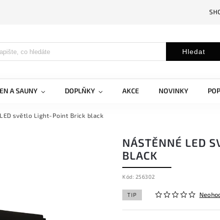
SH
Hledat
EN A SAUNY
DOPLŇKY
AKCE
NOVINKY
PO
LED světlo Light-Point Brick black
NÁSTĚNNÉ LED SV
BLACK
Kód:
256302
Neoho
TIP