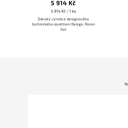
5 914 Kč
5 914 Kč / 1 ks
Dánský výrobce designového
technického osvětlení Design: Ronni
Gol
N