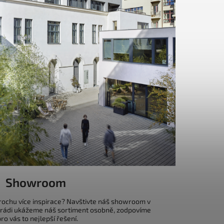
Showroom
trochu více inspirace? Navštivte náš showroom v
 rádi ukážeme náš sortiment osobně, zodpovíme
o vás to nejlepší řešení.