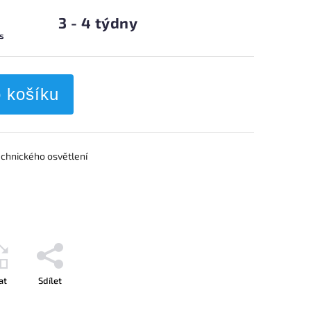
3 - 4 týdny
ks
o košíku
chnického osvětlení
at
Sdílet