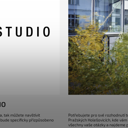
IO
a, tak můžete navštívit
Potřebujete pro své rozhodnutí 
 bude specificky přizpůsobeno
Pražských Holešovicích, kde vám
všechny vaše otázky a najdeme pr