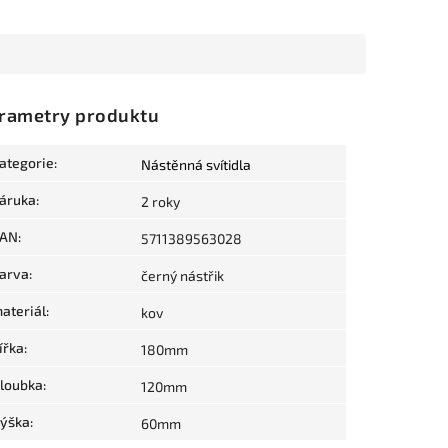
rametry produktu
ategorie
:
Nástěnná svítidla
áruka
:
2 roky
AN
:
5711389563028
arva
:
černý nástřik
ateriál
:
kov
ířka
:
180mm
loubka
:
120mm
ýška
:
60mm