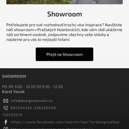
Showroom
Potřebujete pro své rozhodnutí trochu více inspirace? Navštivte
náš showroom v Pražských Holešovicích, kde vám rádi ukážeme
náš sortiment osobně, zodpovíme všechny vaše otázky a
najdeme pro vás to nejlepší řešení.
Přejít na Showroom
SHOWROOM
PO-PÁ 9.00 - 18.00 SO 9.00 - 12.00
Karel Vacek
info
@
designostudio.cz
605334326, 226220008
732232010
https://www.facebook.com/search/top/?q=designoshop
https://www.instagram.com/designoshop/