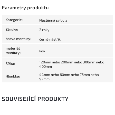
Parametry produktu
Kategorie
:
Nástěnná svítidla
Záruka
:
2 roky
barva montury
:
černý nástřik
materiál
kov
montury
:
120mm nebo 200mm nebo 300mm nebo
Šířka
:
400mm
44mm nebo 60mm nebo 76mm nebo
Hloubka
:
92mm
SOUVISEJÍCÍ PRODUKTY