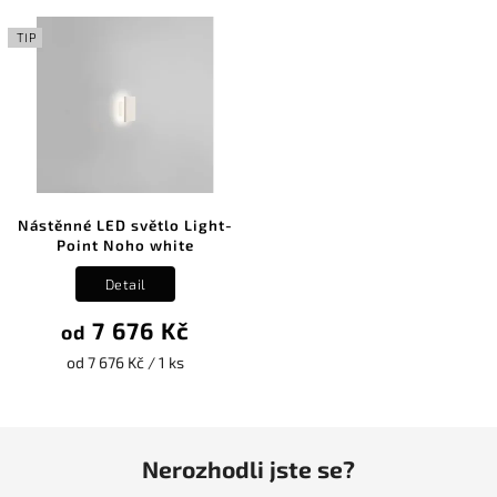
TIP
Nástěnné LED světlo Light-
Point Noho white
Detail
7 676 Kč
od
od 7 676 Kč / 1 ks
Nerozhodli jste se?