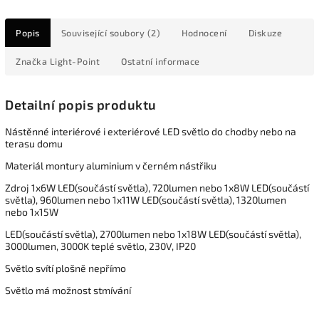
Popis
Související soubory (2)
Hodnocení
Diskuze
Značka
Light-Point
Ostatní informace
Detailní popis produktu
Nástěnné interiérové i exteriérové LED světlo do chodby nebo na
terasu domu
Materiál montury aluminium v černém nástřiku
Zdroj 1x6W LED(součástí světla), 720lumen nebo 1x8W LED(součástí
světla), 960lumen nebo 1x11W LED(součástí světla), 1320lumen
nebo 1x15W
LED(součástí světla), 2700lumen nebo 1x18W LED(součástí světla),
3000lumen, 3000K teplé světlo, 230V, IP20
Světlo svítí plošně nepřímo
Světlo má možnost stmívání