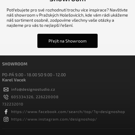
Potřebujete pro své rozhodnutí trochu více inspirace? Navštivte
náš showroom v Pražských Holešovicích, kde vám rádi ukážeme
náš sortiment osobně, zodpovíme všechny vaše otázky a
najdeme pro vás to nejlepší řešení.
Přejít na Showroom
SHOWROOM
PO-PÁ 9.00 - 18.00 SO 9.00 - 12.00
Karel Vacek
info
@
designostudio.cz
605334326, 226220008
732232010
https://www.facebook.com/search/top/?q=designoshop
https://www.instagram.com/designoshop/