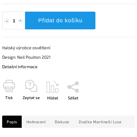
Přidat do košíku
Italský výrobce osvětlení
Design: Neil Poulton 2021
Detailní informace
Tisk
Zeptat se
Hlídat
Sdílet
Popis
Hodnocení
Diskuze
Značka
Martinelli Luce