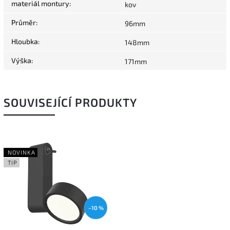
materiál montury
:
kov
Průměr
:
96mm
Hloubka
:
148mm
Výška
:
171mm
SOUVISEJÍCÍ PRODUKTY
NOVINKA
TIP
–10 %