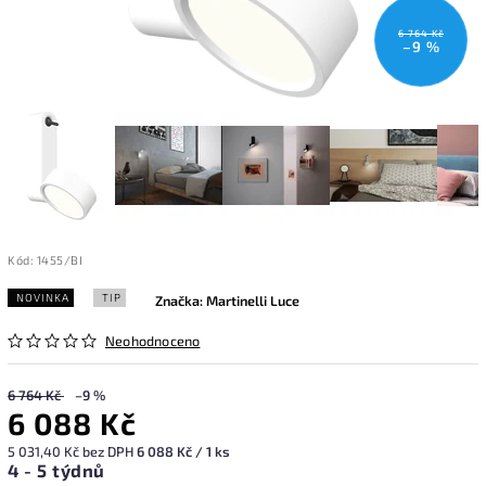
6 764 Kč
–9 %
Kód:
1455/BI
NOVINKA
TIP
Značka:
Martinelli Luce
Neohodnoceno
6 764 Kč
–9 %
6 088 Kč
5 031,40 Kč bez DPH
6 088 Kč / 1 ks
4 - 5 týdnů