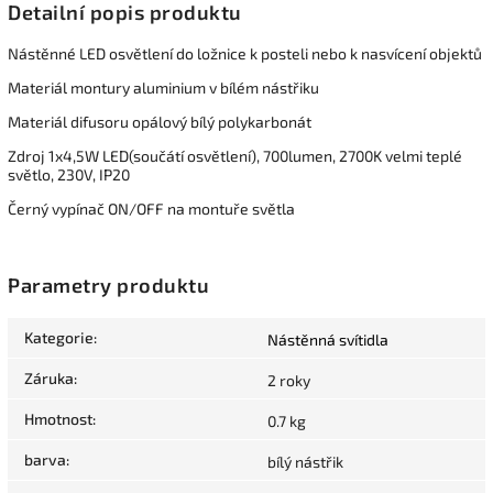
Detailní popis produktu
Nástěnné LED osvětlení do ložnice k posteli nebo k nasvícení objektů
Materiál montury aluminium v bílém nástřiku
Materiál difusoru opálový bílý polykarbonát
Zdroj 1x4,5W LED(součátí osvětlení), 700lumen, 2700K velmi teplé
světlo, 230V, IP20
Černý vypínač ON/OFF na montuře světla
Parametry produktu
Kategorie
:
Nástěnná svítidla
Záruka
:
2 roky
Hmotnost
:
0.7 kg
barva
:
bílý nástřik