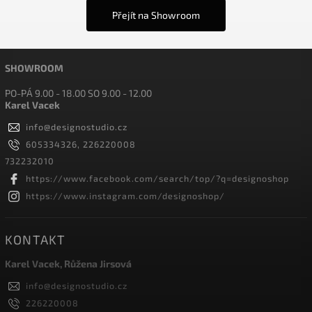
Přejít na Showroom
SHOWROOM
PO-PÁ 9.00 - 18.00 SO 9.00 - 12.00
Karel Vacek
info
@
designostudio.cz
605334326, 226220008
732232010
https://www.facebook.com/search/top/?q=designoshop
https://www.instagram.com/designoshop/
KONTAKT
Karel Vacek, Růžena Jirsová
info
@
designostudio.cz
226220008