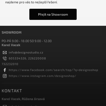
najdeme pro vás to nejlepší řešení.
Přejít na Showroom
SHOWROOM
PO-PÁ 9.00 - 18.00 SO 9.00 - 12.00
Karel Vacek
info
@
designostudio.cz
605334326, 226220008
732232010
https://www.facebook.com/search/top/?q=designoshop
https://www.instagram.com/designoshop/
KONTAKT
Karel Vacek, Růžena Jirsová