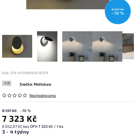
8 137 Kč
–10 %
Kód:
276-0151090402763TR
TIP
Značka:
Moltoluce
Neohodnoceno
8 137 Kč
–10 %
7 323 Kč
6 052,07 Kč bez DPH
7 323 Kč / 1 ks
3 - 4 týdny