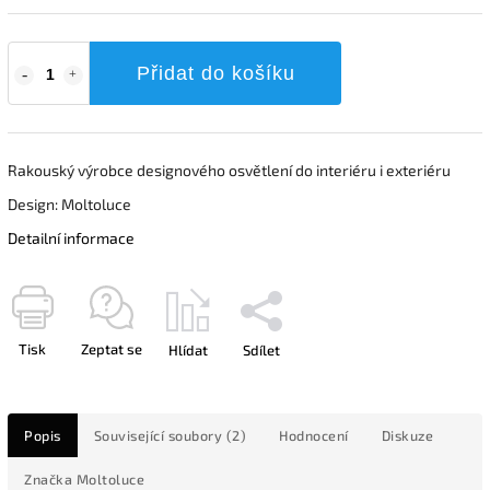
Přidat do košíku
Rakouský výrobce designového osvětlení do interiéru i exteriéru
Design: Moltoluce
Detailní informace
Tisk
Zeptat se
Hlídat
Sdílet
Popis
Související soubory (2)
Hodnocení
Diskuze
Značka
Moltoluce