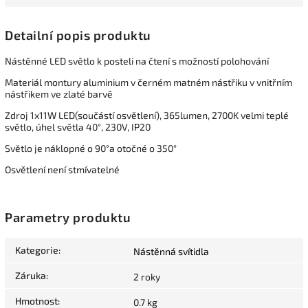
Detailní popis produktu
Nástěnné LED světlo k posteli na čtení s možností polohování
Materiál montury aluminium v černém matném nástřiku v vnitřním
nástřikem ve zlaté barvě
Zdroj 1x11W LED(součástí osvětlení), 365lumen, 2700K velmi teplé
světlo, úhel světla 40°, 230V, IP20
Světlo je náklopné o 90°a otočné o 350°
Osvětlení není stmívatelné
Parametry produktu
Kategorie
:
Nástěnná svítidla
Záruka
:
2 roky
Hmotnost
:
0.7 kg