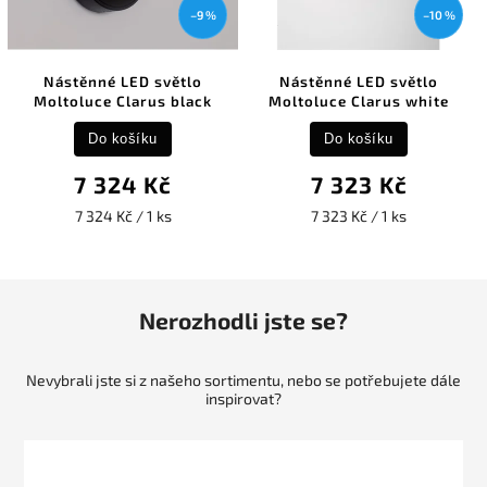
–9 %
–10 %
Nástěnné LED světlo
Nástěnné LED světlo
Moltoluce Clarus black
Moltoluce Clarus white
Do košíku
Do košíku
7 324 Kč
7 323 Kč
7 324 Kč / 1 ks
7 323 Kč / 1 ks
Nerozhodli jste se?
Nevybrali jste si z našeho sortimentu, nebo se potřebujete dále
inspirovat?