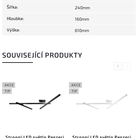
Šířka
:
240mm
Hloubka
:
160mm
Výška
:
610mm
SOUVISEJÍCÍ PRODUKTY
Previous
Next
AKCE
AKCE
TIP
TIP
Stropní LED světlo Panzeri
Stropní LED světlo Panzeri