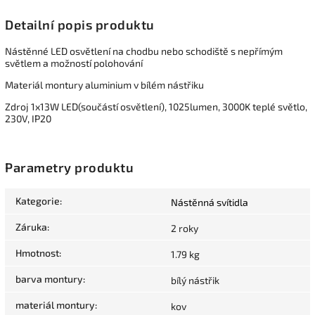
Detailní popis produktu
Nástěnné LED osvětlení na chodbu nebo schodiště s nepřímým
světlem a možností polohování
Materiál montury aluminium v bílém nástřiku
Zdroj 1x13W LED(součástí osvětlení), 1025lumen, 3000K teplé světlo,
230V, IP20
Parametry produktu
Kategorie
:
Nástěnná svítidla
Záruka
:
2 roky
Hmotnost
:
1.79 kg
barva montury
:
bílý nástřik
materiál montury
:
kov