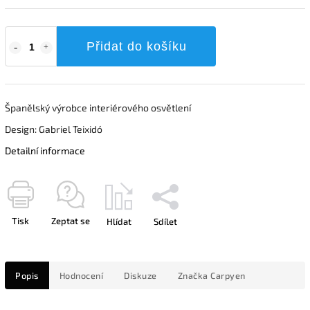
Přidat do košíku
Španělský výrobce interiérového osvětlení
Design: Gabriel Teixidó
Detailní informace
Tisk
Zeptat se
Hlídat
Sdílet
Popis
Hodnocení
Diskuze
Značka
Carpyen