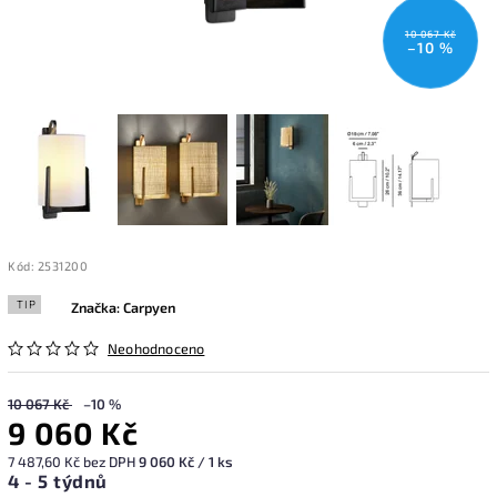
10 067 Kč
–10 %
Kód:
2531200
TIP
Značka:
Carpyen
Neohodnoceno
10 067 Kč
–10 %
9 060 Kč
7 487,60 Kč bez DPH
9 060 Kč / 1 ks
4 - 5 týdnů