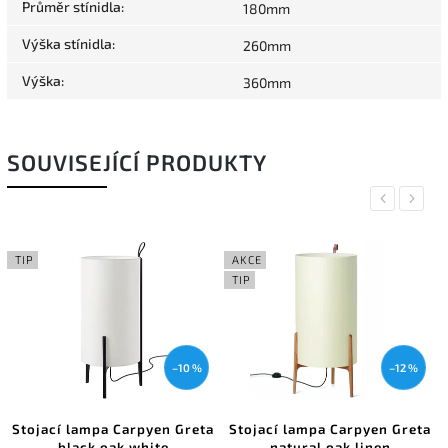
Průměr stínidla
:
180mm
Výška stínidla
:
260mm
Výška
:
360mm
SOUVISEJÍCÍ PRODUKTY
Previous
Next
TIP
AKCE
TIP
–10 %
–12 %
Stojací lampa Carpyen Greta
Stojací lampa Carpyen Greta
black oak white
natural oak linen