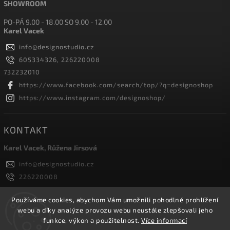
SHOWROOM
PO-PÁ 9.00 - 18.00 SO 9.00 - 12.00
Karel Vacek
info
@
designostudio.cz
605334326, 226220008
732232010
https://www.facebook.com/search/top/?q=designoshop
https://www.instagram.com/designoshop/
KONTAKT
Karel Vacek, Růžena Jirsová
info
@
designostudio.cz
226220008
605334326, 732232010
Designoshop
Používáme cookies, abychom Vám umožnili pohodlné prohlížení
webu a díky analýze provozu webu neustále zlepšovali jeho
designoshop
funkce, výkon a použitelnost.
Více informací