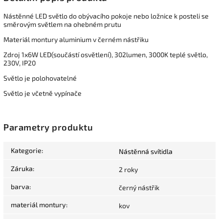
Nástěnné LED světlo do obývacího pokoje nebo ložnice k posteli se
směrovým světlem na ohebném prutu
Materiál montury aluminium v černém nástřiku
Zdroj 1x6W LED(součástí osvětlení), 302lumen, 3000K teplé světlo,
230V, IP20
Světlo je polohovatelné
Světlo je včetně vypínače
Parametry produktu
Kategorie
:
Nástěnná svítidla
Záruka
:
2 roky
barva
:
černý nástřik
materiál montury
:
kov