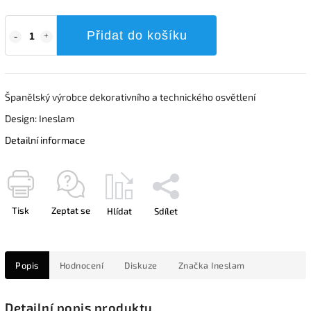
Přidat do košíku
Španělský výrobce dekorativního a technického osvětlení
Design: Ineslam
Detailní informace
Tisk
Zeptat se
Hlídat
Sdílet
Popis
Hodnocení
Diskuze
Značka
Ineslam
Detailní popis produktu