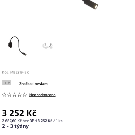
Kód:
MB2219-BK
TIP
Značka:
Ineslam
Neohodnoceno
3 252 Kč
2 687,60 Kč bez DPH
3 252 Kč / 1 ks
2 - 3 týdny