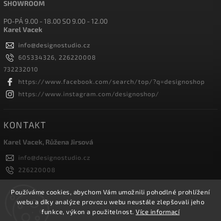
SHOWROOM
PO-PÁ 9.00 - 18.00 SO 9.00 - 12.00
Karel Vacek
info
@
designostudio.cz
605334326, 226220008
732232010
https://www.facebook.com/search/top/?q=designoshop
https://www.instagram.com/designoshop/
KONTAKT
Karel Vacek, Růžena Jirsová
info
@
designostudio.cz
226220008
605334326, 732232010
Designoshop
Používáme cookies, abychom Vám umožnili pohodlné prohlížení
webu a díky analýze provozu webu neustále zlepšovali jeho
designoshop
funkce, výkon a použitelnost.
Více informací