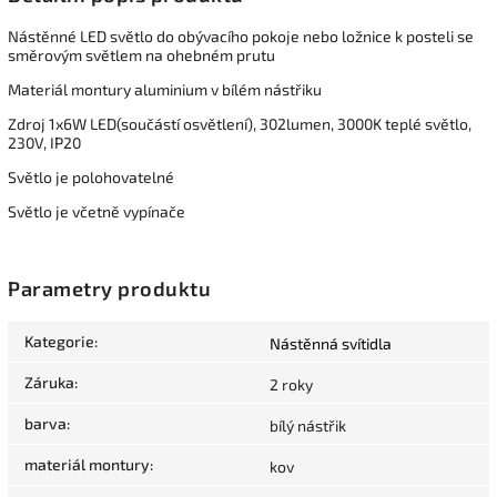
Nástěnné LED světlo do obývacího pokoje nebo ložnice k posteli se
směrovým světlem na ohebném prutu
Materiál montury aluminium v bílém nástřiku
Zdroj 1x6W LED(součástí osvětlení), 302lumen, 3000K teplé světlo,
230V, IP20
Světlo je polohovatelné
Světlo je včetně vypínače
Parametry produktu
Kategorie
:
Nástěnná svítidla
Záruka
:
2 roky
barva
:
bílý nástřik
materiál montury
:
kov