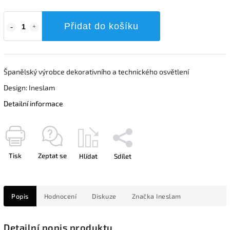
Přidat do košíku
Španělský výrobce dekorativního a technického osvětlení
Design: Ineslam
Detailní informace
Tisk
Zeptat se
Hlídat
Sdílet
Popis
Hodnocení
Diskuze
Značka
Ineslam
Detailní popis produktu