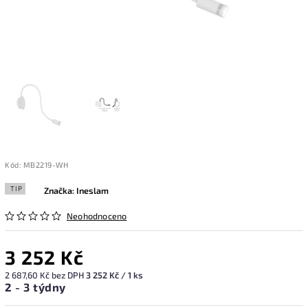
Kód:
MB2219-WH
TIP
Značka:
Ineslam
Neohodnoceno
3 252 Kč
2 687,60 Kč bez DPH
3 252 Kč / 1 ks
2 - 3 týdny