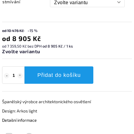
stmívání
od 10 476 Kč
–15 %
od
8 905 Kč
od
7 359,50 Kč
bez DPH
od 8 905 Kč / 1 ks
Zvolte variantu
Přidat do košíku
Španělský výrobce architektonického osvětlení
Design: Arkos light
Detailní informace