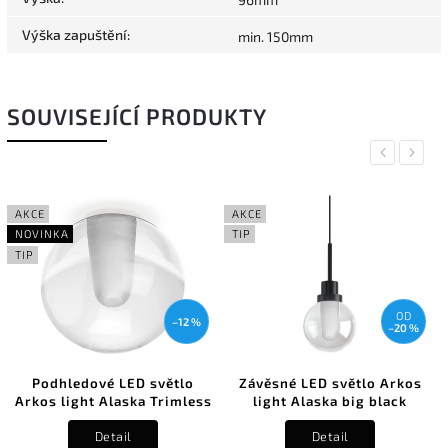
Výška zapuštění
:
min. 150mm
SOUVISEJÍCÍ PRODUKTY
Previous
Next
AKCE
AKCE
NOVINKA
TIP
TIP
OD
–12 %
–20 %
Podhledové LED světlo
Závěsné LED světlo Arkos
Arkos light Alaska Trimless
light Alaska big black
Detail
Detail