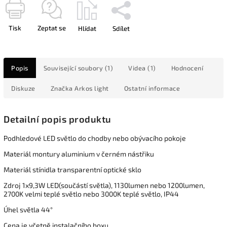
Tisk
Zeptat se
Hlídat
Sdílet
Popis
Související soubory (1)
Videa (1)
Hodnocení
Diskuze
Značka
Arkos light
Ostatní informace
Detailní popis produktu
Podhledové LED světlo do chodby nebo obývacího pokoje
Materiál montury aluminium v černém nástřiku
Materiál stínidla transparentní optické sklo
Zdroj 1x9,3W LED(součástí světla), 1130lumen nebo 1200lumen,
2700K velmi teplé světlo nebo 3000K teplé světlo, IP44
Úhel světla 44°
Cena je včetně instalačního boxu