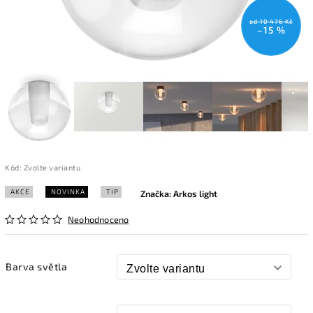
od 10 476 Kč
–15 %
Kód:
Zvolte variantu
AKCE
NOVINKA
TIP
Značka:
Arkos light
Neohodnoceno
Barva světla