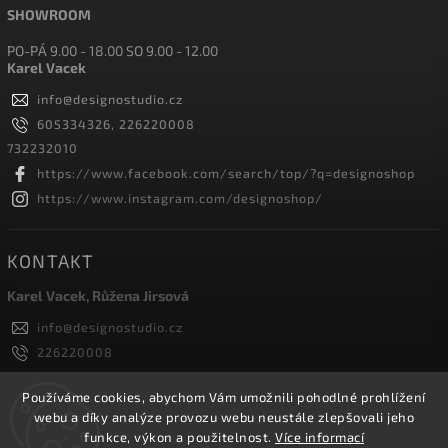
SHOWROOM
PO-PÁ 9.00 - 18.00 SO 9.00 - 12.00
Karel Vacek
info
@
designostudio.cz
605334326, 226220008
732232010
https://www.facebook.com/search/top/?q=designoshop
https://www.instagram.com/designoshop/
KONTAKT
Karel Vacek, Růžena Jirsová
info
@
designostudio.cz
226220008
605334326, 732232010
Designoshop
Používáme cookies, abychom Vám umožnili pohodlné prohlížení
webu a díky analýze provozu webu neustále zlepšovali jeho
designoshop
funkce, výkon a použitelnost.
Více informací