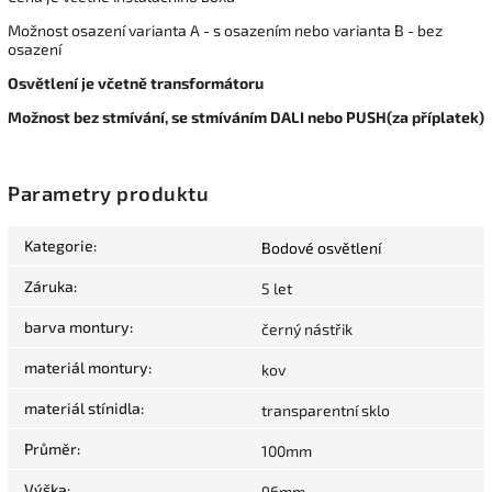
Možnost osazení varianta A - s osazením nebo varianta B - bez
osazení
Osvětlení je včetně transformátoru
Možnost bez stmívání, se stmíváním DALI nebo PUSH(za příplatek)
Parametry produktu
Kategorie
:
Bodové osvětlení
Záruka
:
5 let
barva montury
:
černý nástřik
materiál montury
:
kov
materiál stínidla
:
transparentní sklo
Průměr
:
100mm
Výška
:
96mm