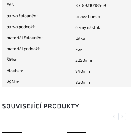
EAN
:
8718921048569
barva čalounění
:
tmavě hnědá
barva podnoží
:
černý nástřik
materiál čalounění
:
látka
materiál podnoží
:
kov
Šířka
:
2250mm
Hloubka
:
940mm
Výška
:
830mm
SOUVISEJÍCÍ PRODUKTY
Previous
Next