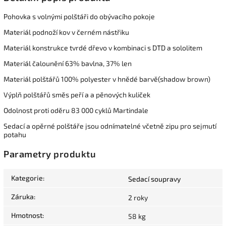
Pohovka s volnými polštáři do obývacího pokoje
Materiál podnoží kov v černém nástřiku
Materiál konstrukce tvrdé dřevo v kombinaci s DTD a sololitem
Materiál čalounění 63% bavlna, 37% len
Materiál polštářů 100% polyester v hnědé barvě(shadow brown)
Výplň polštářů směs peří a a pěnových kuliček
Odolnost proti oděru 83 000 cyklů Martindale
Sedací a opěrné polštáře jsou odnímatelné včetně zipu pro sejmutí
potahu
Parametry produktu
Kategorie
:
Sedací soupravy
Záruka
:
2 roky
Hmotnost
:
58 kg