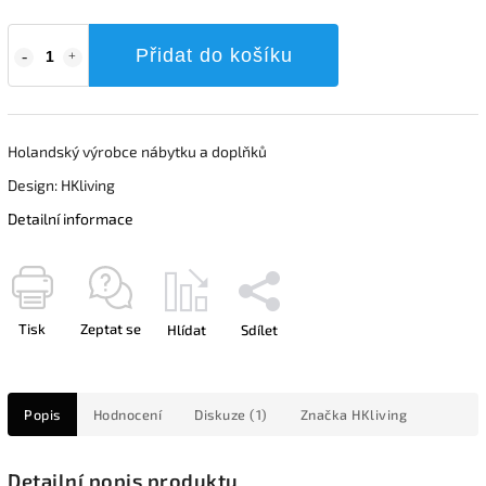
Přidat do košíku
Holandský výrobce nábytku a doplňků
Design: HKliving
Detailní informace
Tisk
Zeptat se
Hlídat
Sdílet
Popis
Hodnocení
Diskuze (1)
Značka
HKliving
Detailní popis produktu