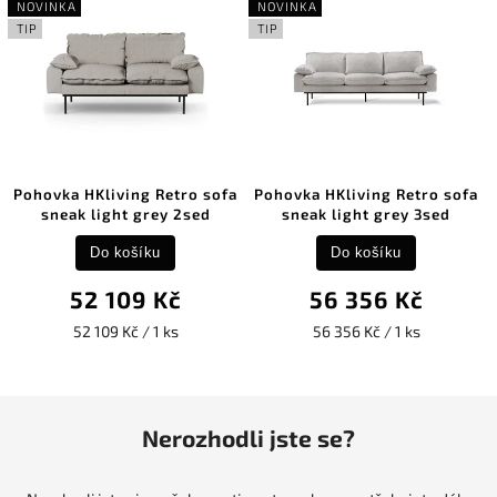
NOVINKA
NOVINKA
TIP
TIP
Pohovka HKliving Retro sofa
Pohovka HKliving Retro sofa
sneak light grey 2sed
sneak light grey 3sed
Do košíku
Do košíku
52 109 Kč
56 356 Kč
52 109 Kč / 1 ks
56 356 Kč / 1 ks
Nerozhodli jste se?