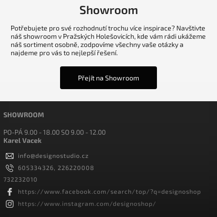
Showroom
Potřebujete pro své rozhodnutí trochu více inspirace? Navštivte
náš showroom v Pražských Holešovicích, kde vám rádi ukážeme
náš sortiment osobně, zodpovíme všechny vaše otázky a
najdeme pro vás to nejlepší řešení.
Přejít na Showroom
SHOWROOM
PO-PÁ 9.00 - 18.00 SO 9.00 - 12.00
Karel Vacek
info
@
designostudio.cz
605334326, 226220008
732232010
https://www.facebook.com/search/top/?q=designoshop
https://www.instagram.com/designoshop/