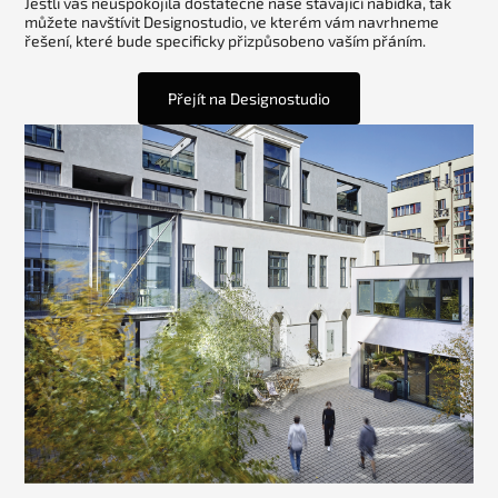
Jestli váš neuspokojila dostatečně naše stávající nabídka, tak
můžete navštívit Designostudio, ve kterém vám navrhneme
řešení, které bude specificky přizpůsobeno vaším přáním.
Přejít na Designostudio