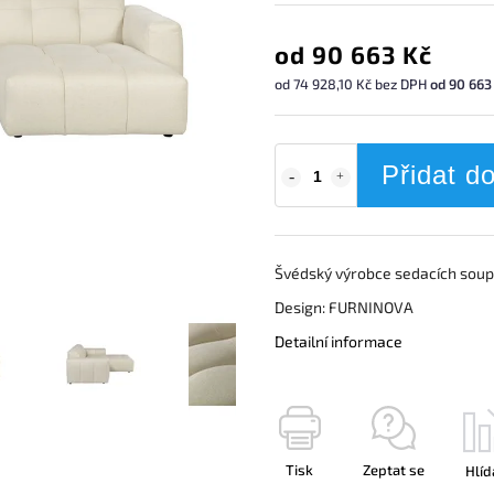
od
90 663 Kč
od
74 928,10 Kč
bez DPH
od 90 663 
Přidat d
Švédský výrobce sedacích soupr
Design: FURNINOVA
Detailní informace
Tisk
Zeptat se
Hlíd