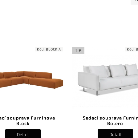
Kód:
BLOCK A
Kód:
TIP
ací souprava Furninova
Sedací souprava Furni
Block
Bolero
Detail
Detail