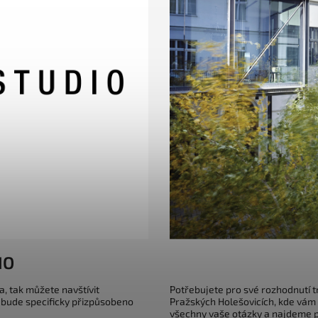
IO
a, tak můžete navštívit
Potřebujete pro své rozhodnutí 
 bude specificky přizpůsobeno
Pražských Holešovicích, kde vám
všechny vaše otázky a najdeme pr