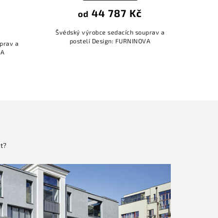
44 787 Kč
od
Švédský výrobce sedacích souprav a
postelí Design: FURNINOVA
prav a
Švéds
VA
t?