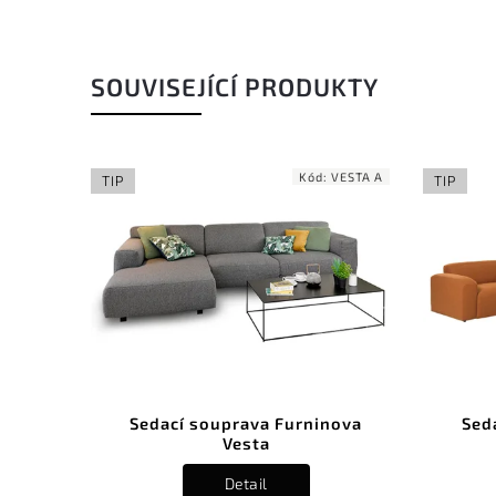
SOUVISEJÍCÍ PRODUKTY
:
ZOLA A
Kód:
VESTA A
TIP
TIP
nova
Sedací souprava Furninova
Sed
Vesta
Detail