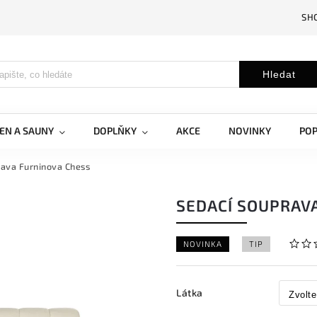
SH
Hledat
EN A SAUNY
DOPLŇKY
AKCE
NOVINKY
PO
rava Furninova Chess
SEDACÍ SOUPRAV
NOVINKA
TIP
Látka