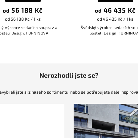
56 188 Kč
46 435 Kč
od
od
od 56 188 Kč / 1 ks
od 46 435 Kč / 1 ks
ký výrobce sedacích souprav a
Švédský výrobce sedacích sou
ostelí Design: FURNINOVA
postelí Design: FURNINO
Nerozhodli jste se?
evybrali jste si z našeho sortimentu, nebo se potřebujete dále inspirova