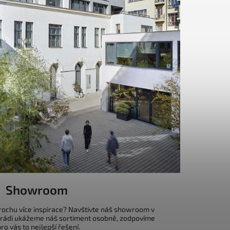
Showroom
trochu více inspirace? Navštivte náš showroom v
 rádi ukážeme náš sortiment osobně, zodpovíme
o vás to nejlepší řešení.