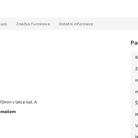
kuze
Značka
Furninova
Ostatní informace
Pa
K
Z
m
m
10mm v látce kat. A
Š
 emailem
H
V
H