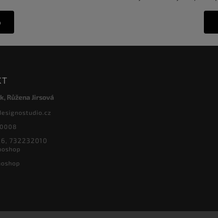
o
KT
k, Růžena Jirsová
designostudio.cz
20008
6, 732232010
noshop
noshop