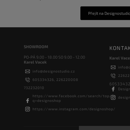
Přejít na Designostudi
SHOWROOM
KONTA
PO-PÁ 9.00 - 18.00 SO 9.00 - 12.00
Karel Vace
Karel Vacek
info
@
info
@
designostudio.cz
2262
605334326, 226220008
60533432
732232010
Desig
https://www.facebook.com/search/top/?
desig
q=designoshop
https://www.instagram.com/designoshop/