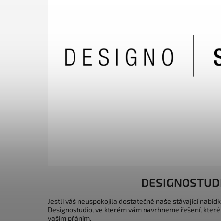
DESIGNOSTUD
Jestli váš neuspokojila dostatečně naše stávající nabídk
Designostudio, ve kterém vám navrhneme řešení, které
vaším přáním.