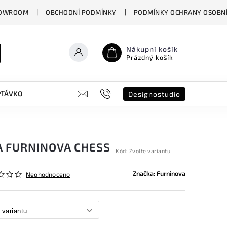
OWROOM
OBCHODNÍ PODMÍNKY
PODMÍNKY OCHRANY OSOBNÍ
Nákupní košík
Prázdný košík
PTÁVKOVÝ FORMULÁŘ
B2B
SHOWROOM
DESIGNO ST
Designostudio
A FURNINOVA CHESS
Kód:
Zvolte variantu
Značka:
Furninova
Neohodnoceno