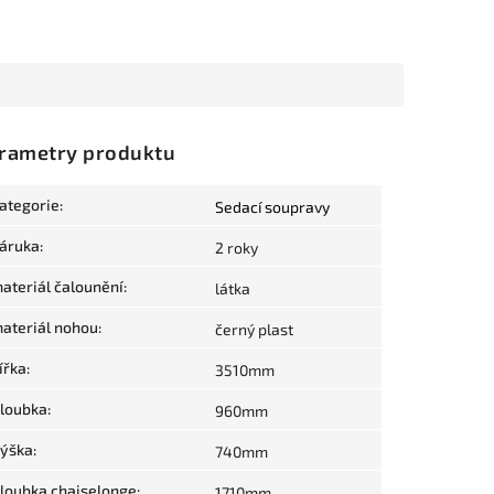
rametry produktu
ategorie
:
Sedací soupravy
áruka
:
2 roky
ateriál čalounění
:
látka
ateriál nohou
:
černý plast
ířka
:
3510mm
loubka
:
960mm
ýška
:
740mm
loubka chaiselonge
:
1710mm