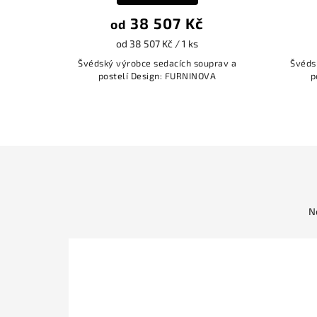
38 507 Kč
od
od 38 507 Kč / 1 ks
prav a
Švédský výrobce sedacích souprav a
Švéds
A
postelí Design: FURNINOVA
p
N