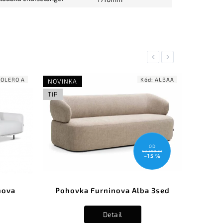
Previous
Next
BOLERO A
Kód:
ALBAA
NOVINKA
NOVINK
TIP
TIP
OD
52 690 Kč
–15 %
nova
Pohovka Furninova Alba 3sed
P
Detail