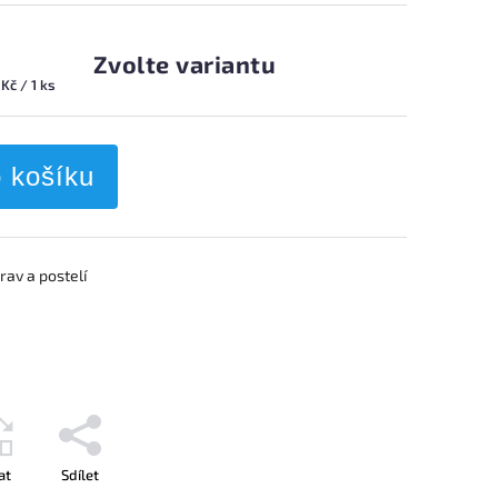
Zvolte variantu
Kč / 1 ks
o košíku
av a postelí
at
Sdílet