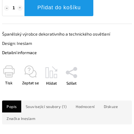
Přidat do košíku
Španělský výrobce dekorativního a technického osvětlení
Design: Ineslam
Detailní informace
Tisk
Zeptat se
Hlídat
Sdílet
Popis
Související soubory (1)
Hodnocení
Diskuze
Značka
Ineslam