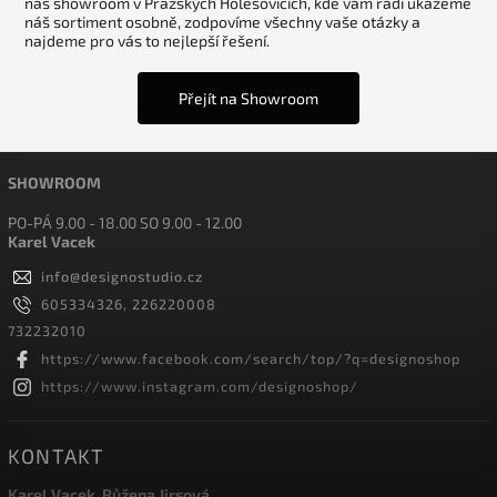
náš showroom v Pražských Holešovicích, kde vám rádi ukážeme
náš sortiment osobně, zodpovíme všechny vaše otázky a
najdeme pro vás to nejlepší řešení.
Přejít na Showroom
SHOWROOM
PO-PÁ 9.00 - 18.00 SO 9.00 - 12.00
Karel Vacek
info
@
designostudio.cz
605334326, 226220008
732232010
https://www.facebook.com/search/top/?q=designoshop
https://www.instagram.com/designoshop/
KONTAKT
Karel Vacek, Růžena Jirsová