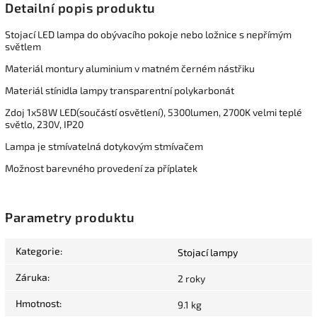
Detailní popis produktu
Stojací LED lampa do obývacího pokoje nebo ložnice s nepřímým
světlem
Materiál montury aluminium v matném černém nástřiku
Materiál stínidla lampy transparentní polykarbonát
Zdoj 1x58W LED(součástí osvětlení), 5300lumen, 2700K velmi teplé
světlo, 230V, IP20
Lampa je stmívatelná dotykovým stmívačem
Možnost barevného provedení za příplatek
Parametry produktu
Kategorie
:
Stojací lampy
Záruka
:
2 roky
Hmotnost
:
9.1 kg