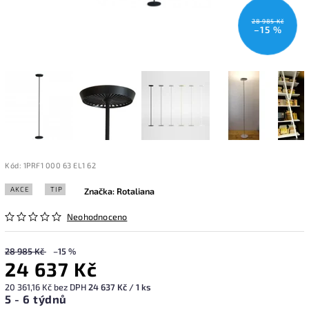
28 985 Kč
–15 %
Kód:
1PRF1 000 63 EL1 62
AKCE
TIP
Značka:
Rotaliana
Neohodnoceno
28 985 Kč
–15 %
24 637 Kč
20 361,16 Kč bez DPH
24 637 Kč / 1 ks
5 - 6 týdnů