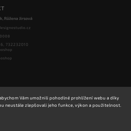
KT
k, Růžena Jirsová
designostudio.cz
20008
6, 732232010
noshop
noshop
abychom Vám umožnili pohodlné prohlížení webu a díky
Copyright 2026
Designoshop
. Všechna práva vyhrazena.
 neustále zlepšovali jeho funkce, výkon a použitelnost.
Upravit nastavení cookies
Vytvořil
Shoptet
| Design
Shoptak.cz.