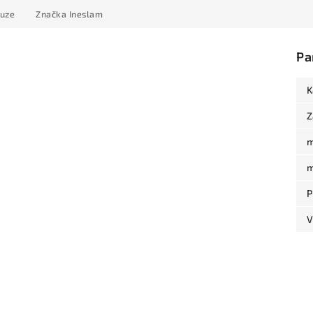
kuze
Značka
Ineslam
Pa
K
Z
m
m
P
V