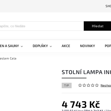
SH
Hledat
EN A SAUNY
DOPLŇKY
AKCE
NOVINKY
PO
neslam Cala
STOLNÍ LAMPA I
Neoho
TIP
4 743 Kč
3 919,83 Kč bez DPH
4 743 Kč / 1 k