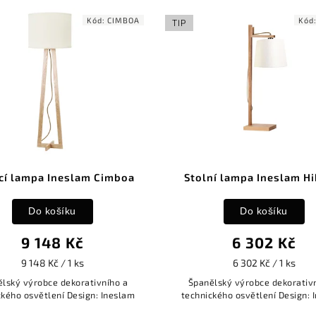
Kód:
CIMBOA
Kód
TIP
cí lampa Ineslam Cimboa
Stolní lampa Ineslam Hi
Do košíku
Do košíku
9 148 Kč
6 302 Kč
9 148 Kč / 1 ks
6 302 Kč / 1 ks
lský výrobce dekorativního a
Španělský výrobce dekorativ
ckého osvětlení Design: Ineslam
technického osvětlení Design: 