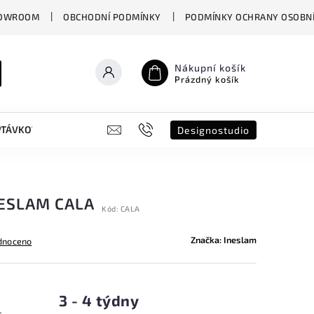
OWROOM
OBCHODNÍ PODMÍNKY
PODMÍNKY OCHRANY OSOBNÍ
Nákupní košík
Prázdný košík
PTÁVKOVÝ FORMULÁŘ
B2B
SHOWROOM
DESIGNO ST
Designostudio
NESLAM CALA
Kód:
CALA
Značka:
Ineslam
dnoceno
3 - 4 týdny
s