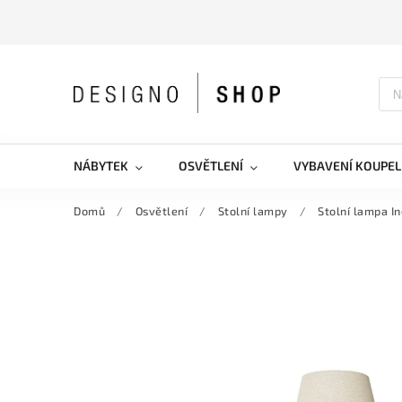
NÁBYTEK
OSVĚTLENÍ
VYBAVENÍ KOUPEL
Domů
/
Osvětlení
/
Stolní lampy
/
Stolní lampa I