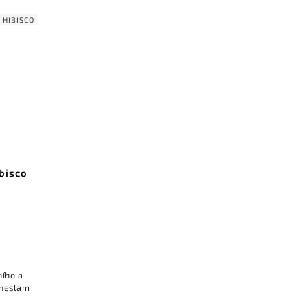
:
HIBISCO
bisco
ního a
Ineslam