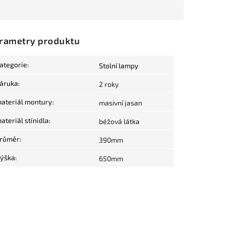
rametry produktu
ategorie
:
Stolní lampy
áruka
:
2 roky
ateriál montury
:
masivní jasan
ateriál stínidla
:
béžová látka
růměr
:
390mm
ýška
:
650mm