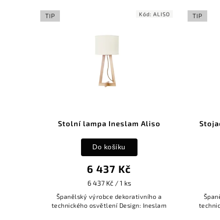
Kód:
ALISO
TIP
TIP
Stolní lampa Ineslam Aliso
Stoja
Do košíku
6 437 Kč
6 437 Kč / 1 ks
Španělský výrobce dekorativního a
Španě
technického osvětlení Design: Ineslam
techni