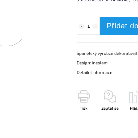
Přidat d
Španělský výrobce dekorativníh
Design: Ineslam
Detailní informace
Tisk
Zeptat se
Hlíd