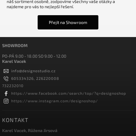
náš sortiment osobně, zodpovíme všechny vaše otázky a
najdeme pro vás to nejlepší řešení.
Přejít na Showroom
SHOWROOM
PO-PÁ 9.00 - 18.00 SO 9.00 - 12.00
Karel Vacek
info
@
designostudio.cz
605334326, 226220008
732232010
https://www.facebook.com/search/top/?q=designoshop
https://www.instagram.com/designoshop/
KONTAKT
Karel Vacek, Růžena Jirsová