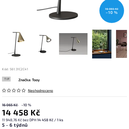
16 065 Kč
–10 %
Kód:
561.31C2C41
TIP
Značka:
Tooy
Neohodnoceno
16 065 Kč
–10 %
14 458 Kč
11 948,76 Kč bez DPH
14 458 Kč / 1 ks
5 - 6 týdnů