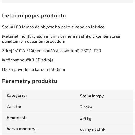
Detailní popis produktu
Stolní LED lampa do obývacího pokoje nebo do ložnice
Materiál montury aluminium v černém nástřiku v kombinaci se
stínidlem v mosazném provedení
Zdroj 1x10W E14(není součástí osvětlení), 230V, IP20
Možnost použití LED zdroje
Délka přívodního kabelu 1500mm
Parametry produktu
Kategorie
:
Stolní lampy
Záruka
:
2 roky
Hmotnost
:
2.4 kg
barva montury
:
černý nástřik