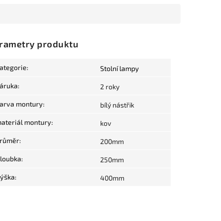
rametry produktu
ategorie
:
Stolní lampy
áruka
:
2 roky
arva montury
:
bílý nástřik
ateriál montury
:
kov
růměr
:
200mm
loubka
:
250mm
ýška
:
400mm