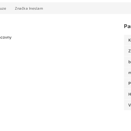
kuze
Značka
Ineslam
Pa
acovny
K
Z
b
m
P
H
V