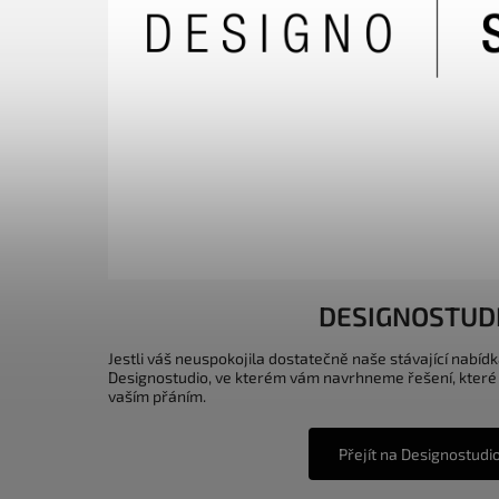
DESIGNOSTUD
Jestli váš neuspokojila dostatečně naše stávající nabídk
Designostudio, ve kterém vám navrhneme řešení, které
vaším přáním.
Přejít na Designostudi