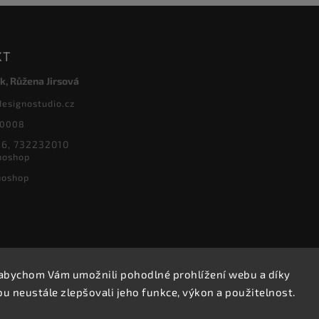
KT
k, Růžena Jirsová
designostudio.cz
20008
6, 732232010
noshop
noshop
abychom Vám umožnili pohodlné prohlížení webu a díky
Copyright 2026
Designoshop
. Všechna práva vyhrazena.
 neustále zlepšovali jeho funkce, výkon a použitelnost.
Upravit nastavení cookies
Vytvořil
Shoptet
| Design
Shoptak.cz.