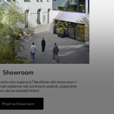
Showroom
trochu více inspirace? Navštivte náš showroom v
 rádi ukážeme náš sortiment osobně, zodpovíme
o vás to nejlepší řešení.
Přejít na Showroom