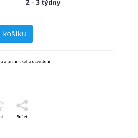
2 - 3 týdny
s
o košíku
o a technického osvětlení
at
Sdílet