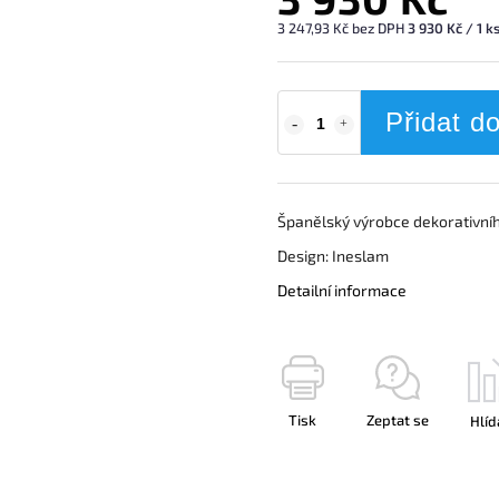
3 247,93 Kč bez DPH
3 930 Kč / 1 k
Přidat d
Španělský výrobce dekorativníh
Design: Ineslam
Detailní informace
Tisk
Zeptat se
Hlíd