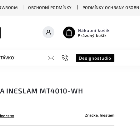
OWROOM
OBCHODNÍ PODMÍNKY
PODMÍNKY OCHRANY OSOBNÍ
Nákupní košík
Prázdný košík
PTÁVKOVÝ FORMULÁŘ
B2B
SHOWROOM
DESIGNO ST
Designostudio
PA INESLAM MT4010-WH
Značka:
Ineslam
dnoceno