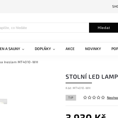
SH
Hledat
EN A SAUNY
DOPLŇKY
AKCE
NOVINKY
PO
mpa Ineslam MT4010-WH
STOLNÍ LED LAM
Kód:
MT4010-WH
Neoho
TIP
3 930 Kč