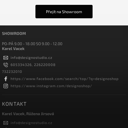
Přejít na Showroom
SHOWROOM
PO-PÁ 9.00 - 18.00 SO 9.00 - 12.00
Karel Vacek
info
@
designostudio.cz
605334326, 226220008
732232010
https://www.facebook.com/search/top/?q=designoshop
https://www.instagram.com/designoshop/
KONTAKT
Karel Vacek, Růžena Jirsová
info
@
designostudio.cz