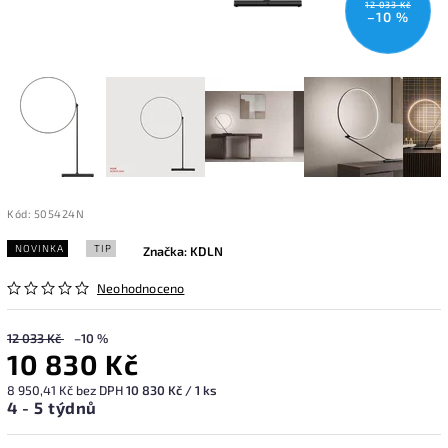
12 033 Kč
–10 %
Kód:
505424N
NOVINKA
TIP
Značka:
KDLN
Neohodnoceno
12 033 Kč
–10 %
10 830 Kč
8 950,41 Kč bez DPH
10 830 Kč / 1 ks
4 - 5 týdnů