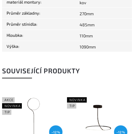
materiál montury
:
kov
Průměr základny
:
270mm
Průměr stínidla
:
485mm
Hloubka
:
110mm
Výška
:
1090mm
SOUVISEJÍCÍ PRODUKTY
AKCE
NOVINKA
NOVINKA
TIP
TIP
–12 %
–12 %