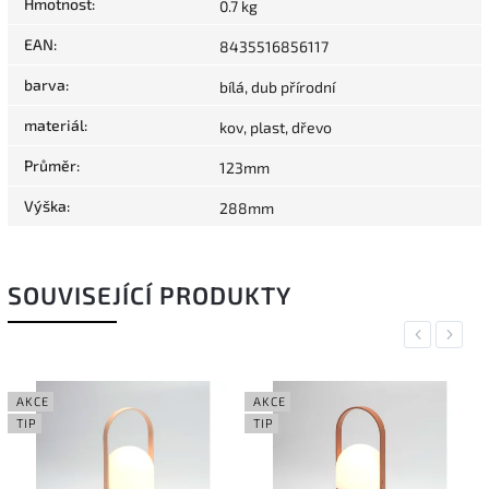
Hmotnost
:
0.7 kg
EAN
:
8435516856117
barva
:
bílá, dub přírodní
materiál
:
kov, plast, dřevo
Průměr
:
123mm
Výška
:
288mm
SOUVISEJÍCÍ PRODUKTY
Previous
Next
AKCE
AKCE
TIP
TIP