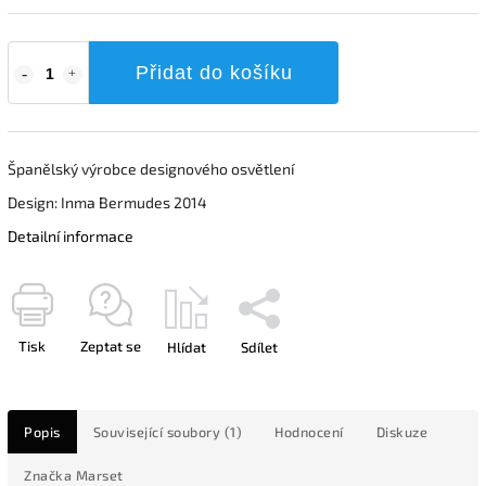
Přidat do košíku
Španělský výrobce designového osvětlení
Design: Inma Bermudes 2014
Detailní informace
Tisk
Zeptat se
Hlídat
Sdílet
Popis
Související soubory (1)
Hodnocení
Diskuze
Značka
Marset