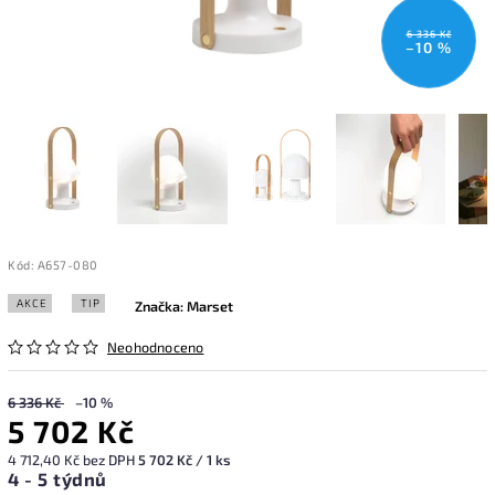
6 336 Kč
–10 %
Kód:
A657-080
AKCE
TIP
Značka:
Marset
Neohodnoceno
6 336 Kč
–10 %
5 702 Kč
4 712,40 Kč bez DPH
5 702 Kč / 1 ks
4 - 5 týdnů