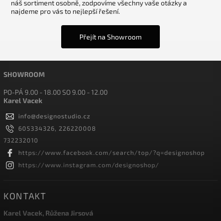
náš sortiment osobně, zodpovíme všechny vaše otázky a
najdeme pro vás to nejlepší řešení.
Přejít na Showroom
SHOWROOM
PO-PÁ 9.00 - 18.00 SO 9.00 - 12.00
Karel Vacek
info
@
designostudio.cz
605334326, 226220008
732232010
https://www.facebook.com/search/top/?q=designoshop
https://www.instagram.com/designoshop/
KONTAKT
Karel Vacek, Růžena Jirsová