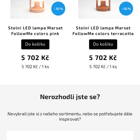
–10 %
–10 %
Stolní LED lampa Marset
Stolní LED lampa Marset
FollowMe colors pink
FollowMe colors terracotta
Do košíku
Do košíku
5 702 Kč
5 702 Kč
5 702 Kč / 1 ks
5 702 Kč / 1 ks
Nerozhodli jste se?
Nevybrali jste si z našeho sortimentu, nebo se potřebujete dále
inspirovat?