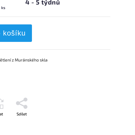
4 - 5 týdnů
1 ks
o košíku
větlení z Muránského skla
at
Sdílet