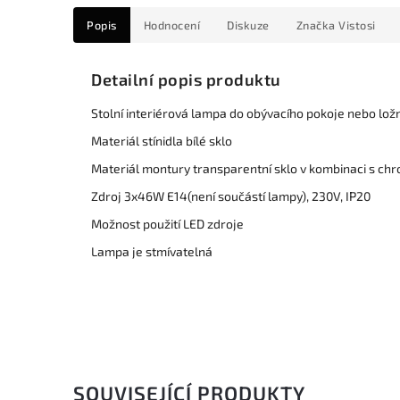
Popis
Hodnocení
Diskuze
Značka
Vistosi
Detailní popis produktu
Stolní interiérová lampa do obývacího pokoje nebo lož
Materiál stínidla bílé sklo
Materiál montury transparentní sklo v kombinaci s c
Zdroj 3x46W E14(není součástí lampy), 230V, IP20
Možnost použití LED zdroje
Lampa je stmívatelná
SOUVISEJÍCÍ PRODUKTY