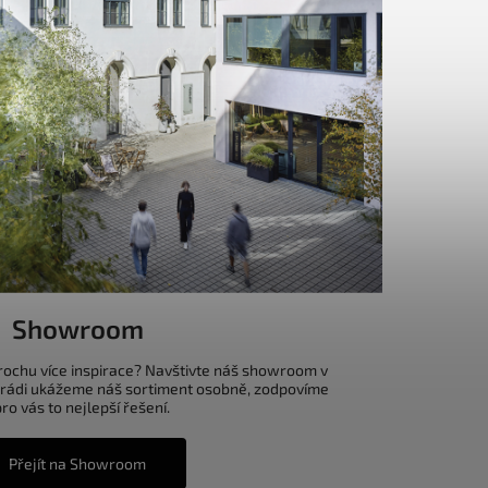
Showroom
trochu více inspirace? Navštivte náš showroom v
 rádi ukážeme náš sortiment osobně, zodpovíme
o vás to nejlepší řešení.
Přejít na Showroom