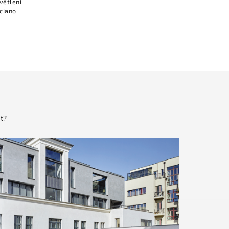
větlení
ciano
t?