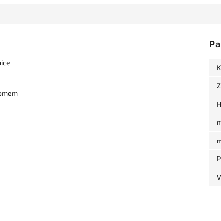
Pa
nice
K
Z
hromem
H
m
m
P
V