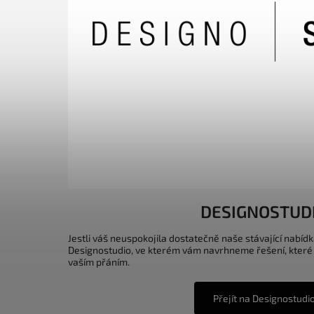
DESIGNOSTUD
Jestli váš neuspokojila dostatečně naše stávající nabídk
Designostudio, ve kterém vám navrhneme řešení, které
vaším přáním.
Přejít na Designostudi