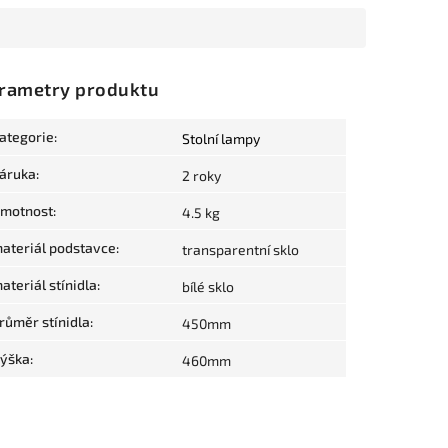
rametry produktu
ategorie
:
Stolní lampy
áruka
:
2 roky
motnost
:
4.5 kg
ateriál podstavce
:
transparentní sklo
ateriál stínidla
:
bílé sklo
růměr stínidla
:
450mm
ýška
:
460mm