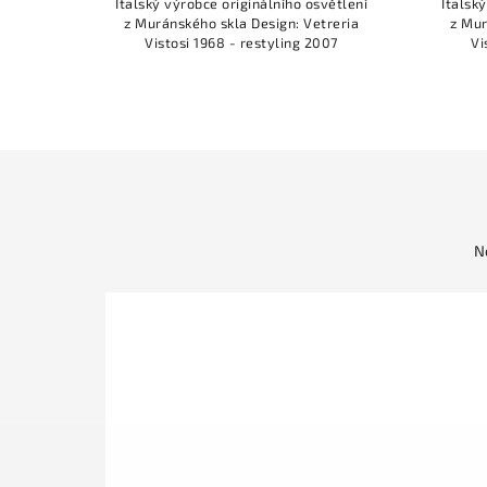
Italský výrobce originálního osvětlení
Italsk
z Muránského skla Design: Vetreria
z Mur
Vistosi 1968 - restyling 2007
Vi
N