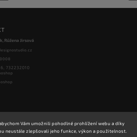
KT
k, Růžena Jirsová
designostudio.cz
20008
6, 732232010
noshop
noshop
abychom Vám umožnili pohodlné prohlížení webu a díky
Copyright 2026
Designoshop
. Všechna práva vyhrazena.
 neustále zlepšovali jeho funkce, výkon a použitelnost.
Upravit nastavení cookies