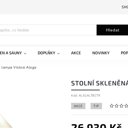
SH
Hledat
EN A SAUNY
DOPLŇKY
AKCE
NOVINKY
PO
á lampa Vistosi Alega
STOLNÍ SKLENĚNÁ
Kód:
ALEGALTBCTR
AKCE
TIP
26 930 Kč