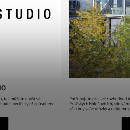
IO
a, tak můžete navštívit
Potřebujete pro své rozhodnutí 
 bude specificky přizpůsobeno
Pražských Holešovicích, kde vám
všechny vaše otázky a najdeme pr
o