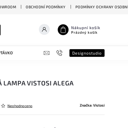
OWROOM
OBCHODNÍ PODMÍNKY
PODMÍNKY OCHRANY OSOBNÍ
Nákupní košík
Prázdný košík
PTÁVKOVÝ FORMULÁŘ
B2B
SHOWROOM
DESIGNO ST
Designostudio
 LAMPA VISTOSI ALEGA
Značka:
Vistosi
Neohodnoceno