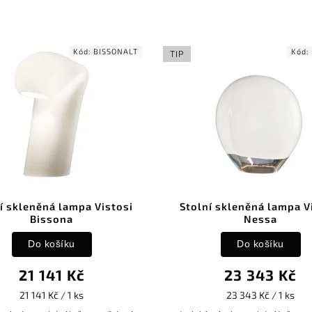
Kód:
BISSONALT
Kód:
TIP
í skleněná lampa Vistosi
Stolní skleněná lampa V
Bissona
Nessa
Do košíku
Do košíku
21 141 Kč
23 343 Kč
21 141 Kč / 1 ks
23 343 Kč / 1 ks