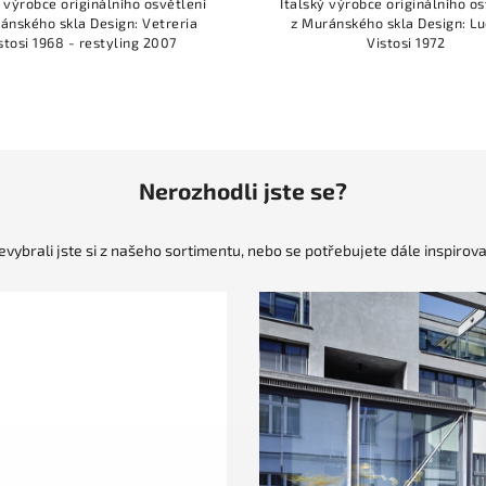
ý výrobce originálního osvětlení
Italský výrobce originálního os
ánského skla Design: Vetreria
z Muránského skla Design: Lu
stosi 1968 - restyling 2007
Vistosi 1972
Nerozhodli jste se?
evybrali jste si z našeho sortimentu, nebo se potřebujete dále inspirova