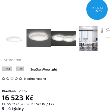
19 439 Kč
–15 %
Kód:
9850/011
AKCE
TIP
Značka:
Alma light
Neohodnoceno
19 439 Kč
–15 %
16 523 Kč
13 655,37 Kč bez DPH
16 523 Kč / 1 ks
3 - 4 týdny