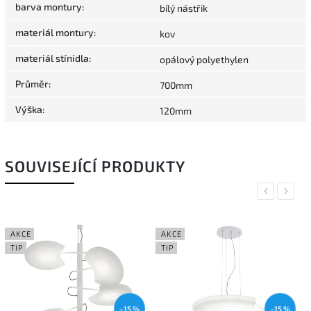
barva montury
:
bílý nástřik
materiál montury
:
kov
materiál stínidla
:
opálový polyethylen
Průměr
:
700mm
Výška
:
120mm
SOUVISEJÍCÍ PRODUKTY
Previous
Next
AKCE
AKCE
TIP
TIP
–15 %
–15 %