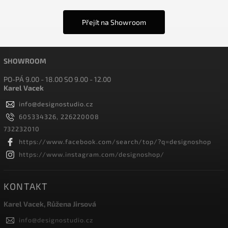
Přejít na Showroom
SHOWROOM
PO-PÁ 9.00 - 18.00 SO 9.00 - 12.00
Karel Vacek
info
@
designostudio.cz
605334326, 226220008
732232010
https://www.facebook.com/search/top/?q=designoshop
https://www.instagram.com/designoshop/
KONTAKT
Karel Vacek, Růžena Jirsová
info
@
designostudio.cz