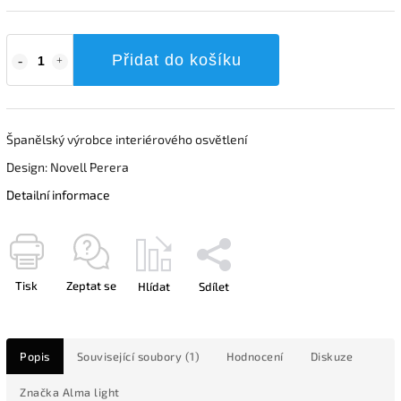
Přidat do košíku
Španělský výrobce interiérového osvětlení
Design: Novell Perera
Detailní informace
Tisk
Zeptat se
Hlídat
Sdílet
Popis
Související soubory (1)
Hodnocení
Diskuze
Značka
Alma light