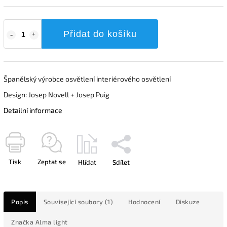
Přidat do košíku
Španělský výrobce osvětlení interiérového osvětlení
Design: Josep Novell + Josep Puig
Detailní informace
Tisk
Zeptat se
Hlídat
Sdílet
Popis
Související soubory (1)
Hodnocení
Diskuze
Značka
Alma light