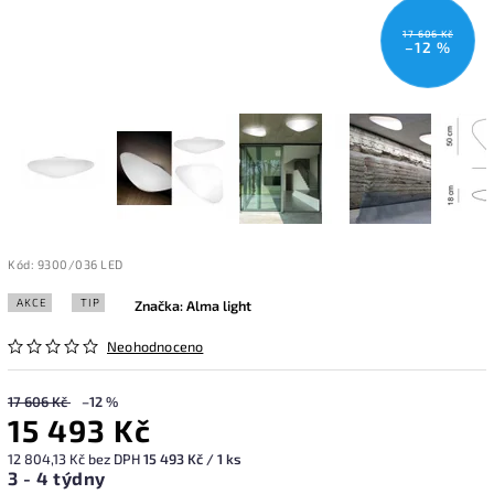
17 606 Kč
–12 %
Kód:
9300/036 LED
AKCE
TIP
Značka:
Alma light
Neohodnoceno
17 606 Kč
–12 %
15 493 Kč
12 804,13 Kč bez DPH
15 493 Kč / 1 ks
3 - 4 týdny