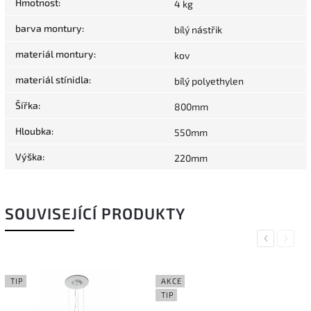
Hmotnost
:
4 kg
barva montury
:
bílý nástřik
materiál montury
:
kov
materiál stínidla
:
bílý polyethylen
Šířka
:
800mm
Hloubka
:
550mm
Výška
:
220mm
SOUVISEJÍCÍ PRODUKTY
Previous
Next
TIP
AKCE
TIP