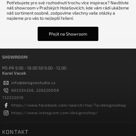
Potřebujete pro své rozhodnutí trochu více inspirace? Navštivte
náš showroom v Pražských Holešovicích, kde vám rádi ukážeme
náš sortiment osobně, zodpovíme všechny vaše otázky a
najdeme pro vás to nejlepší řešení.
Přejít na Showroom
SHOWROOM
PO-PÁ 9.00 - 18.00 SO 9.00 - 12.00
Karel Vacek
info
@
designostudio.cz
605334326, 226220008
732232010
https://www.facebook.com/search/top/?q=designoshop
https://www.instagram.com/designoshop/
KONTAKT