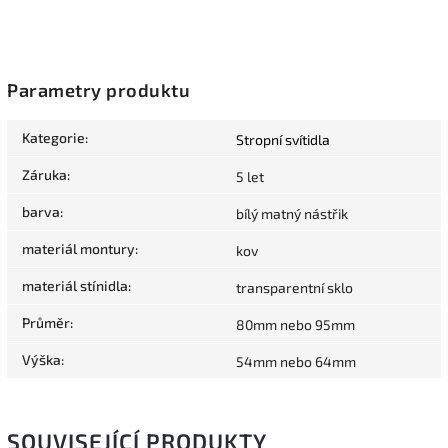
Parametry produktu
Kategorie
:
Stropní svítidla
Záruka
:
5 let
barva
:
bílý matný nástřik
materiál montury
:
kov
materiál stínidla
:
transparentní sklo
Průměr
:
80mm nebo 95mm
Výška
:
54mm nebo 64mm
SOUVISEJÍCÍ PRODUKTY