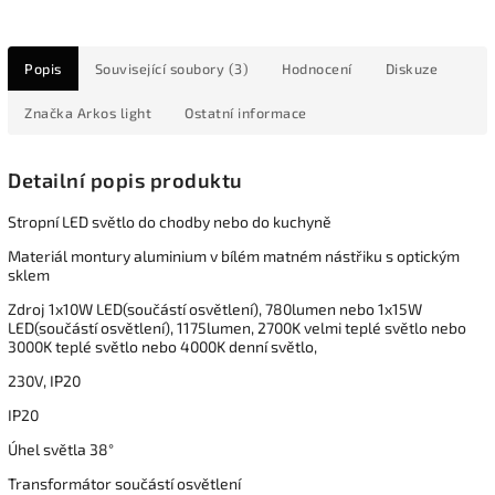
Popis
Související soubory (3)
Hodnocení
Diskuze
Značka
Arkos light
Ostatní informace
Detailní popis produktu
Stropní LED světlo do chodby nebo do kuchyně
Materiál montury aluminium v bílém matném nástřiku s optickým
sklem
Zdroj 1x10W LED(součástí osvětlení), 780lumen nebo 1x15W
LED(součástí osvětlení), 1175lumen, 2700K velmi teplé světlo nebo
3000K teplé světlo nebo 4000K denní světlo,
230V, IP20
IP20
Úhel světla 38°
Transformátor součástí osvětlení