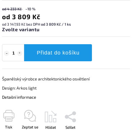
od 4 233 Kč
–10 %
od
3 809 Kč
od
3 147,93 Kč
bez DPH
od 3 809 Kč / 1 ks
Zvolte variantu
Přidat do košíku
Španělský výrobce architektonického osvětlení
Design: Arkos light
Detailní informace
Tisk
Zeptat se
Hlídat
Sdílet