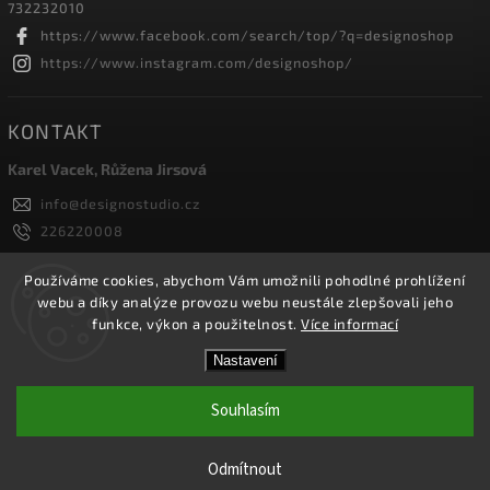
732232010
https://www.facebook.com/search/top/?q=designoshop
https://www.instagram.com/designoshop/
KONTAKT
Karel Vacek, Růžena Jirsová
info
@
designostudio.cz
226220008
605334326, 732232010
Designoshop
Používáme cookies, abychom Vám umožnili pohodlné prohlížení
webu a díky analýze provozu webu neustále zlepšovali jeho
designoshop
funkce, výkon a použitelnost.
Více informací
Nastavení
Copyright 2026
Designoshop
. Všechna práva vyhrazena.
Upravit nastavení cookies
Souhlasím
Vytvořil
Shoptet
| Design
Shoptak.cz.
Odmítnout