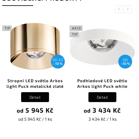
Previous
Next
TIP
AKCE
TIP
OD
AŽ
OD
–10 %
–10 %
Stropní LED světlo Arkos
Podhledové LED světlo
light Puck metalické zlaté
Arkos light Puck white
Detail
Detail
5 945 Kč
3 434 Kč
od
od
od 5 945 Kč / 1 ks
3 434 Kč / 1 ks