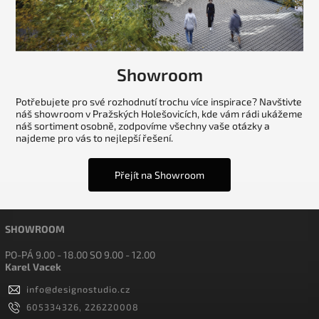
Showroom
Potřebujete pro své rozhodnutí trochu více inspirace? Navštivte
náš showroom v Pražských Holešovicích, kde vám rádi ukážeme
náš sortiment osobně, zodpovíme všechny vaše otázky a
najdeme pro vás to nejlepší řešení.
Přejít na Showroom
SHOWROOM
PO-PÁ 9.00 - 18.00 SO 9.00 - 12.00
Karel Vacek
info
@
designostudio.cz
605334326, 226220008