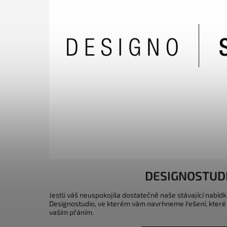
DESIGNOSTUD
Jestli váš neuspokojila dostatečně naše stávající nabídk
Designostudio, ve kterém vám navrhneme řešení, které
vaším přáním.