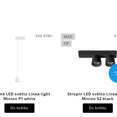
Kód:
8784
K
AKCE
TIP
8 
–
né LED světlo Linea light
Stropní LED světlo Linea
Minion P1 white
Minion S2 black
Do košíku
Do košíku