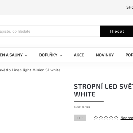
SH
Hledat
EN A SAUNY
DOPLŇKY
AKCE
NOVINKY
PO
světlo Linea light Minion S1 white
STROPNÍ LED SVĚ
WHITE
Kód:
8744
Neoho
TIP