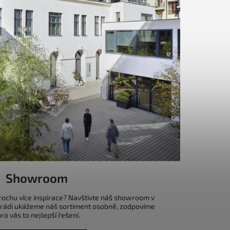
Showroom
trochu více inspirace? Navštivte náš showroom v
 rádi ukážeme náš sortiment osobně, zodpovíme
o vás to nejlepší řešení.