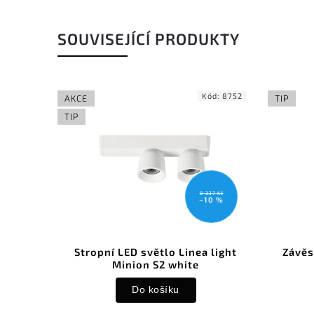
SOUVISEJÍCÍ PRODUKTY
Kód:
8752
AKCE
TIP
TIP
8 337 Kč
–10 %
Stropní LED světlo Linea light
Závěs
Minion S2 white
Do košíku