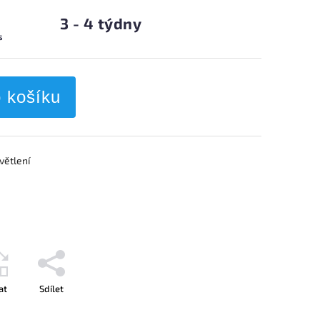
3 - 4 týdny
s
o košíku
větlení
at
Sdílet