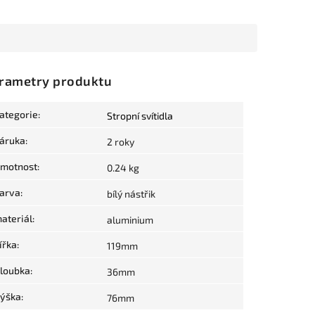
rametry produktu
ategorie
:
Stropní svítidla
áruka
:
2 roky
motnost
:
0.24 kg
arva
:
bílý nástřik
ateriál
:
aluminium
ířka
:
119mm
loubka
:
36mm
ýška
:
76mm