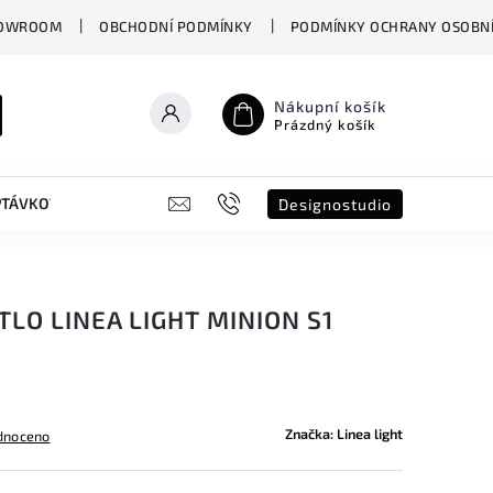
OWROOM
OBCHODNÍ PODMÍNKY
PODMÍNKY OCHRANY OSOBNÍ
Nákupní košík
Prázdný košík
PTÁVKOVÝ FORMULÁŘ
B2B
SHOWROOM
DESIGNO ST
Designostudio
TLO LINEA LIGHT MINION S1
Značka:
Linea light
dnoceno