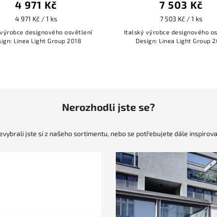
4 971 Kč
7 503 Kč
4 971 Kč / 1 ks
7 503 Kč / 1 ks
 výrobce designového osvětlení
Italský výrobce designového os
ign: Linea Light Group 2018
Design: Linea Light Group 
Nerozhodli jste se?
evybrali jste si z našeho sortimentu, nebo se potřebujete dále inspirova