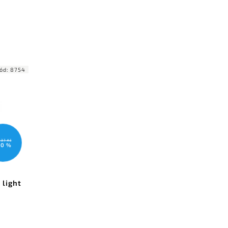
ód:
8754
337 Kč
10 %
 light