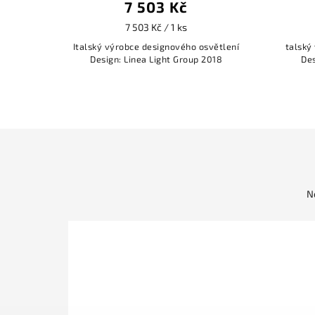
7 503 Kč
7 503 Kč / 1 ks
Italský výrobce designového osvětlení
talský
Design: Linea Light Group 2018
Des
N