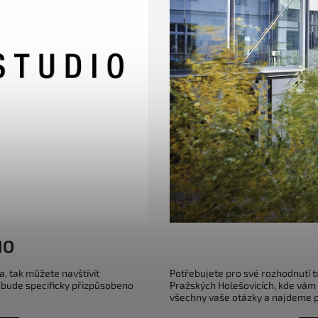
IO
a, tak můžete navštívit
Potřebujete pro své rozhodnutí 
 bude specificky přizpůsobeno
Pražských Holešovicích, kde vám
všechny vaše otázky a najdeme pr