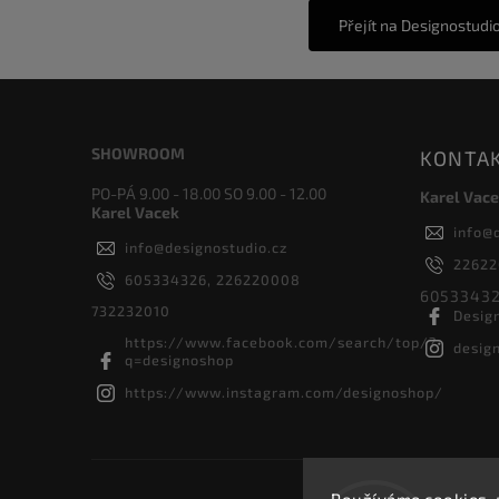
Přejít na Designostudi
SHOWROOM
KONTA
PO-PÁ 9.00 - 18.00 SO 9.00 - 12.00
Karel Vace
Karel Vacek
info
@
info
@
designostudio.cz
2262
605334326, 226220008
60533432
732232010
Desig
https://www.facebook.com/search/top/?
desig
q=designoshop
https://www.instagram.com/designoshop/