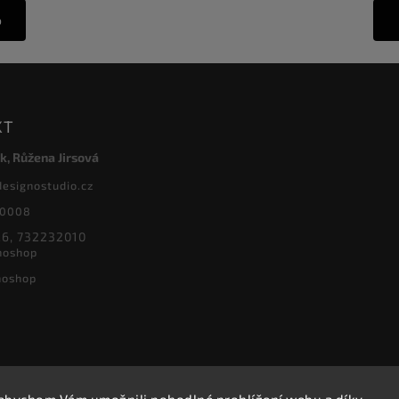
o
KT
k, Růžena Jirsová
designostudio.cz
20008
6, 732232010
noshop
noshop