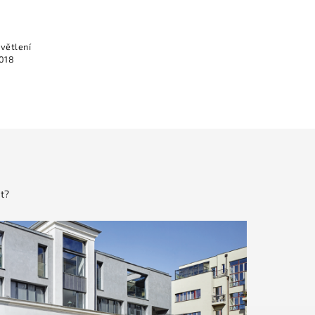
větlení
2018
t?