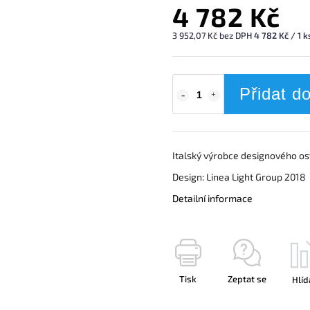
4 782 Kč
3 952,07 Kč bez DPH
4 782 Kč / 1 k
Přidat d
Italský výrobce designového os
Design: Linea Light Group 2018
Detailní informace
Tisk
Zeptat se
Hlíd