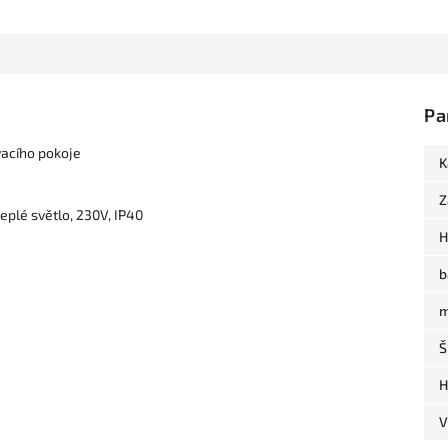
Pa
vacího pokoje
K
Z
eplé světlo, 230V, IP40
H
b
m
Š
H
V