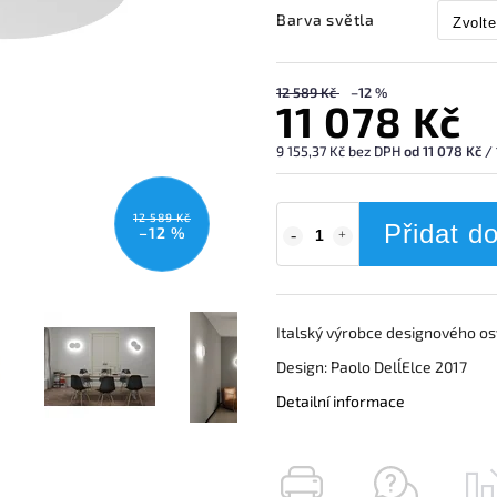
Barva světla
12 589 Kč
–12 %
11 078 Kč
9 155,37 Kč bez DPH
od 11 078 Kč / 
12 589 Kč
Přidat d
–12 %
Italský výrobce designového os
Design: Paolo Dell´Elce 2017
Detailní informace