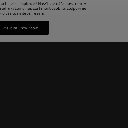
trochu více inspirace? Navštivte náš showroom v
 rádi ukážeme náš sortiment osobně, zodpovíme
o vás to nejlepší řešení.
Přejít na Showroom