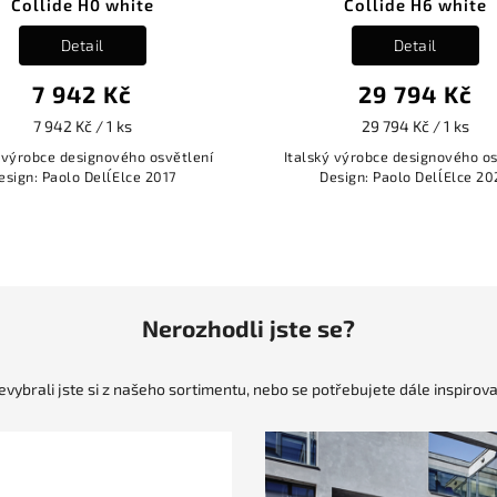
Collide H6 white
C
Detail
29 794 Kč
29 794 Kč / 1 ks
lení
Italský výrobce designového osvětlení
Italský vý
Design: Paolo Dell´Elce 2023
Desig
Nerozhodli jste se?
evybrali jste si z našeho sortimentu, nebo se potřebujete dále inspirova