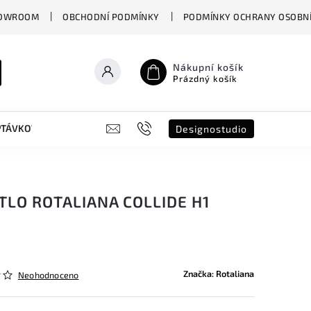
OWROOM
OBCHODNÍ PODMÍNKY
PODMÍNKY OCHRANY OSOBNÍ
Nákupní košík
Prázdný košík
PTÁVKOVÝ FORMULÁŘ
B2B
SHOWROOM
DESIGNO ST
Designostudio
TLO ROTALIANA COLLIDE H1
Značka:
Rotaliana
Neohodnoceno