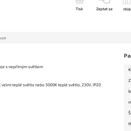
Tisk
Zeptat se
Hlíd
kuze
Pa
oje s nepřímým světlem
K
Z
velmi teplé světlo nebo 3000K teplé světlo, 230V, IP20
b
m
Š
H