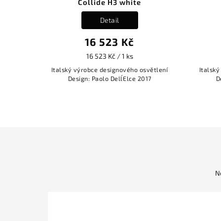
ollide H3 white
Collide H0 white
Detail
Detail
16 523 Kč
7 942 Kč
16 523 Kč / 1 ks
7 942 Kč / 1 ks
robce designového osvětlení
Italský výrobce designového osvět
n: Paolo Dell´Elce 2017
Design: Paolo Dell´Elce 2017
N