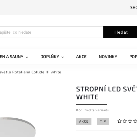
SH
Hledat
EN A SAUNY
DOPLŇKY
AKCE
NOVINKY
PO
světlo Rotaliana Collide H1 white
STROPNÍ LED SVĚ
WHITE
Kód:
Zvolte variantu
AKCE
TIP