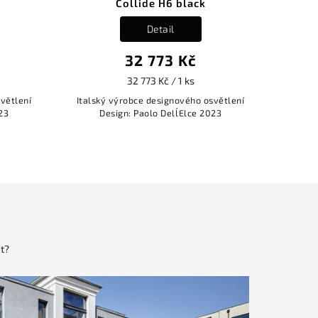
ollide H6 black
Collide H6 royal gold
Detail
Detail
32 773 Kč
32 773 Kč
32 773 Kč / 1 ks
32 773 Kč / 1 ks
robce designového osvětlení
Italský výrobce designového osvět
n: Paolo Dell´Elce 2023
Design: Paolo Dell´Elce 2023
t?