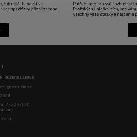
a, tak můžete navštívit
Potřebujete pro své rozhodnutí 
 bude specificky přizpůsobeno
Pražských Holešovicích, kde vám
všechny vaše otázky a najdeme pr
o
KT
k, Růžena Jirsová
designostudio.cz
20008
6, 732232010
noshop
noshop