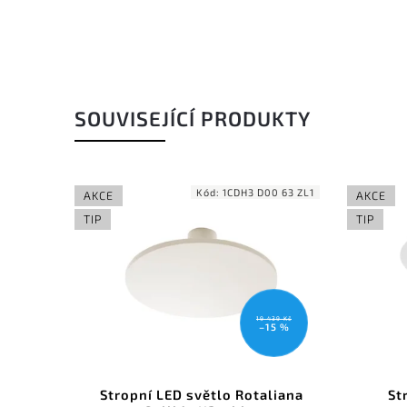
SOUVISEJÍCÍ PRODUKTY
Kód:
1CDH3 D00 63 ZL1
Kód:
1CDH0 D00 63
AKCE
TIP
19 439 Kč
8 825 Kč
–15 %
–10 %
 LED světlo Rotaliana
Stropní světlo Rotaliana