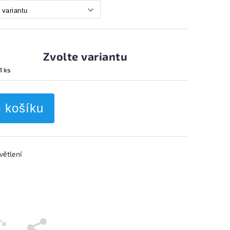
Zvolte variantu
1 ks
o košíku
větlení