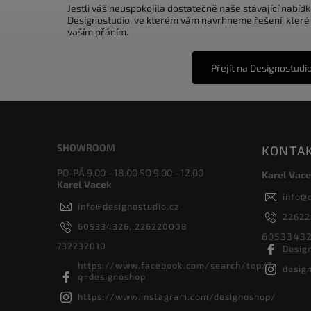
Jestli váš neuspokojila dostatečně naše stávající nabídk
Designostudio, ve kterém vám navrhneme řešení, které
vaším přáním.
Přejít na Designostudi
SHOWROOM
KONTA
PO-PÁ 9.00 - 18.00 SO 9.00 - 12.00
Karel Vace
Karel Vacek
info
@
info
@
designostudio.cz
2262
605334326, 226220008
60533432
732232010
Desig
https://www.facebook.com/search/top/?
desig
q=designoshop
https://www.instagram.com/designoshop/