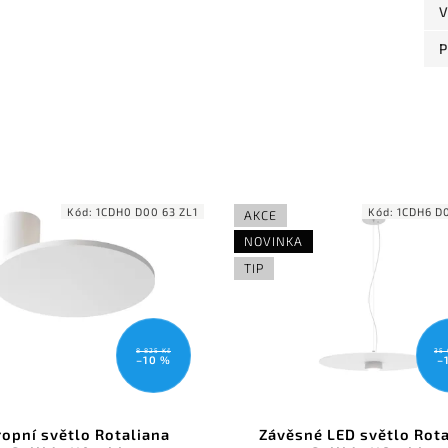
V
P
 ZL1
Kód:
1CDH6 D00 63 ZL1
AKCE
AKCE
NOVINKA
NOVINKA
TIP
TIP
35 051 Kč
–15 %
Závěsné LED světlo Rotaliana
Závěsné