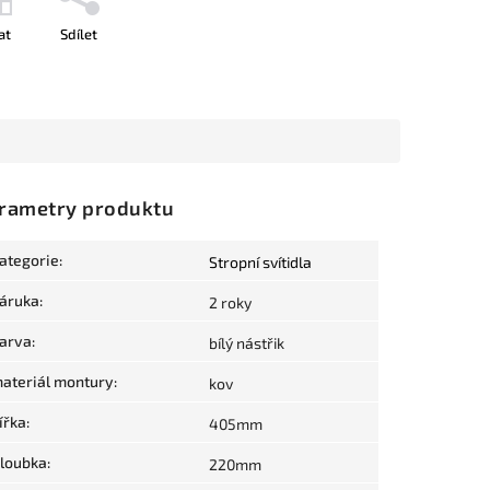
at
Sdílet
rametry produktu
ategorie
:
Stropní svítidla
áruka
:
2 roky
arva
:
bílý nástřik
ateriál montury
:
kov
ířka
:
405mm
loubka
:
220mm