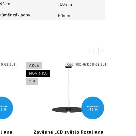
ýška
:
100mm
růměr základny
:
60mm
Previous
Next
Kód:
1CDH6 D00 62 ZL1
Kód:
1CDH6 D00 3
AKCE
NOVINKA
TIP
38 556 Kč
38 556 
–15 %
–15 
 LED světlo Rotaliana
Závěsné LED světlo Rotali