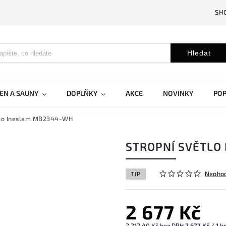
SH
Hledat
EN A SAUNY
DOPLŇKY
AKCE
NOVINKY
PO
tlo Ineslam MB2344-WH
STROPNÍ SVĚTLO
Neoho
TIP
2 677 Kč
2 212,40 Kč bez DPH
2 677 Kč / 1 k