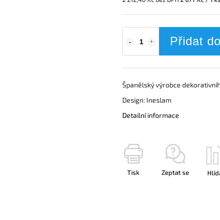
Přidat d
Španělský výrobce dekorativníh
Design: Ineslam
Detailní informace
Tisk
Zeptat se
Hlíd