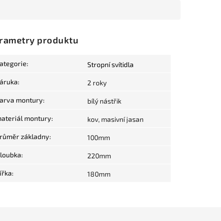
rametry produktu
ategorie
:
Stropní svítidla
áruka
:
2 roky
arva montury
:
bílý nástřik
ateriál montury
:
kov, masivní jasan
růměr základny
:
100mm
loubka
:
220mm
ířka
:
180mm