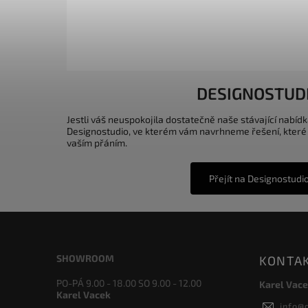
DESIGNOSTUD
Jestli váš neuspokojila dostatečně naše stávající nabídk
Designostudio, ve kterém vám navrhneme řešení, které
vaším přáním.
Přejít na Designostudi
SHOWROOM
KONTA
PO-PÁ 9.00 - 18.00 SO 9.00 - 12.00
Karel Vace
Karel Vacek
info
@