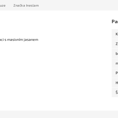
kuze
Značka
Ineslam
Pa
K
aci s masivním jasanem
Z
b
m
P
H
Š