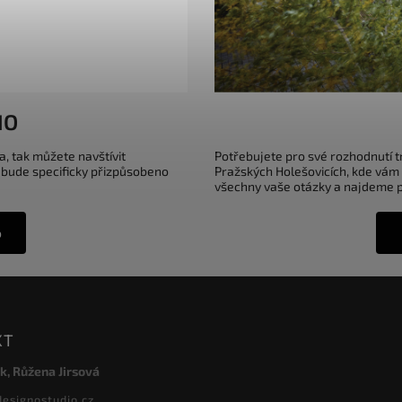
IO
a, tak můžete navštívit
Potřebujete pro své rozhodnutí 
 bude specificky přizpůsobeno
Pražských Holešovicích, kde vám
všechny vaše otázky a najdeme pr
o
KT
k, Růžena Jirsová
designostudio.cz