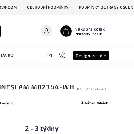
OWROOM
OBCHODNÍ PODMÍNKY
PODMÍNKY OCHRANY OSOBNÍ
Nákupní košík
Prázdný košík
PTÁVKOVÝ FORMULÁŘ
B2B
SHOWROOM
DESIGNO ST
Designostudio
 INESLAM MB2344-WH
Kód:
MB2344-WH
Značka:
Ineslam
dnoceno
2 - 3 týdny
s