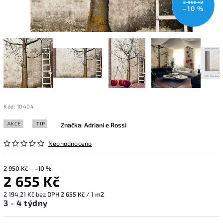
2 950 Kč
–10 %
Kód:
10404
AKCE
TIP
Značka:
Adriani e Rossi
Neohodnoceno
2 950 Kč
–10 %
2 655 Kč
2 194,21 Kč bez DPH
2 655 Kč / 1 m2
3 - 4 týdny