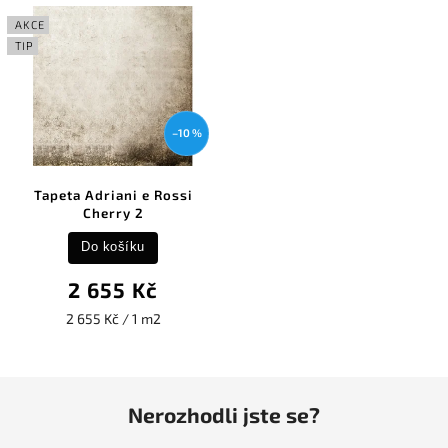
AKCE
TIP
–10 %
Tapeta Adriani e Rossi
Cherry 2
Do košíku
2 655 Kč
2 655 Kč / 1 m2
Nerozhodli jste se?