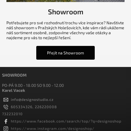
Showroom
Potřebujete pro své rozhodnutí trochu více inspirace? Navštivte
náš showroom v Pražských Holešovicích, kde vám rádi ukážeme
náš sortiment osobně, zodpovíme všechny vaše otázky a
najdeme pro vás to nejlepší řešení.
Přejít na Showroom
SHOWROOM
PO-PÁ 9.00 - 18.00 SO 9.00 - 12.00
Karel Vacek
info
@
designostudio.cz
605334326, 226220008
732232010
https://www.facebook.com/search/top/?q=designoshop
https://www.instagram.com/designoshop/