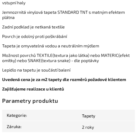
vstupní haly
Jemnozrnitá vinylová tapeta STANDARD TNT s matným efektem
plátna
Zadní podklad je netkaná textilie
Povrch je odolný proti poškrábání
Tapeta je omyvatelná vodou a neutrálním mýdlem
Možnost povrchů TEXTILE(textura jako látka) nebo MATERIC(efekt
omítky) nebo SNAKE(textura snake) - dle poptávky
Lepidlo na tapetu je součástí balení
Uvedená cena je za m2 tapety dle rozměrů požadové klientem
Zajišťujeme realizace u klientů
Parametry produktu
Kategorie
:
Tapety
Záruka
:
2 roky