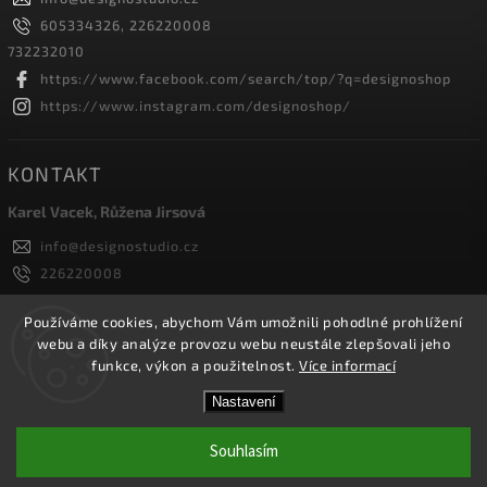
605334326, 226220008
732232010
https://www.facebook.com/search/top/?q=designoshop
https://www.instagram.com/designoshop/
KONTAKT
Karel Vacek, Růžena Jirsová
info
@
designostudio.cz
226220008
605334326, 732232010
Designoshop
Používáme cookies, abychom Vám umožnili pohodlné prohlížení
webu a díky analýze provozu webu neustále zlepšovali jeho
designoshop
funkce, výkon a použitelnost.
Více informací
Nastavení
Copyright 2026
Designoshop
. Všechna práva vyhrazena.
Upravit nastavení cookies
Souhlasím
Vytvořil
Shoptet
| Design
Shoptak.cz.