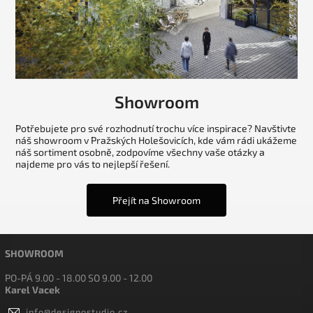
Showroom
Potřebujete pro své rozhodnutí trochu více inspirace? Navštivte
náš showroom v Pražských Holešovicích, kde vám rádi ukážeme
náš sortiment osobně, zodpovíme všechny vaše otázky a
najdeme pro vás to nejlepší řešení.
Přejít na Showroom
SHOWROOM
PO-PÁ 9.00 - 18.00 SO 9.00 - 12.00
Karel Vacek
info
@
designostudio.cz