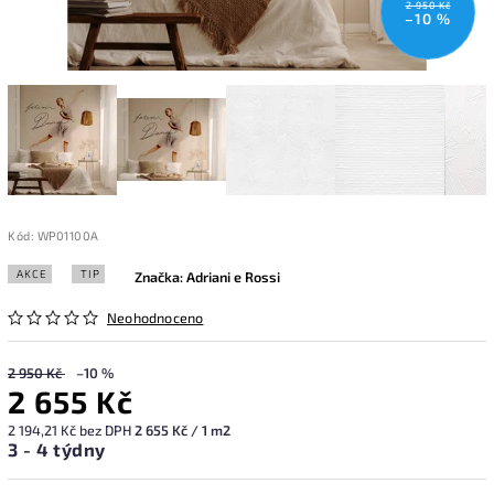
2 950 Kč
–10 %
Kód:
WP01100A
AKCE
TIP
Značka:
Adriani e Rossi
Neohodnoceno
2 950 Kč
–10 %
2 655 Kč
2 194,21 Kč bez DPH
2 655 Kč / 1 m2
3 - 4 týdny