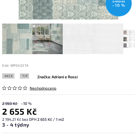
2 950 Kč
–10 %
Kód:
WP04027A
AKCE
TIP
Značka:
Adriani e Rossi
Neohodnoceno
2 950 Kč
–10 %
2 655 Kč
2 194,21 Kč bez DPH
2 655 Kč / 1 m2
3 - 4 týdny