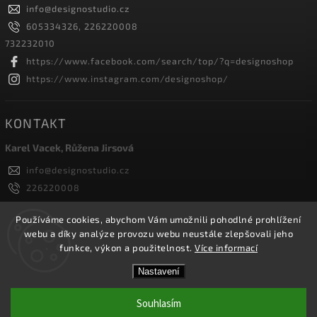
info
@
designostudio.cz
605334326, 226220008
732232010
https://www.facebook.com/search/top/?q=designoshop
https://www.instagram.com/designoshop/
KONTAKT
Karel Vacek, Růžena Jirsová
info
@
designostudio.cz
226220008
605334326, 732232010
Designoshop
Používáme cookies, abychom Vám umožnili pohodlné prohlížení
webu a díky analýze provozu webu neustále zlepšovali jeho
designoshop
funkce, výkon a použitelnost.
Více informací
Nastavení
Copyright 2026
Designoshop
. Všechna práva vyhrazena.
Upravit nastavení cookies
Souhlasím
Vytvořil
Shoptet
| Design
Shoptak.cz.