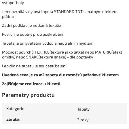
vstupní haly
Jemnozrnitá vinylová tapeta STANDARD TNT s matným efektem
plátna
Zadní podklad je netkaná textilie
Povrch je odolný proti poškrábání
Tapeta je omyvatelná vodou a neutrálním mýdlem
Možnost povrchů TEXTILE(textura jako látka) nebo MATERIC(efekt
omítky) nebo SNAKE(textura snake) - dle poptávky
Lepidlo na tapetu je součástí balení
Uvedená cena je za m2 tapety dle rozměrů požadové klientem
Zajišťujeme realizace u klientů
Parametry produktu
Kategorie
:
Tapety
Záruka
:
2 roky