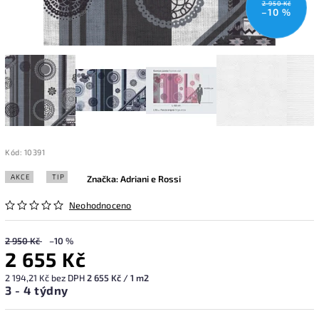
2 950 Kč
–10 %
Kód:
10391
AKCE
TIP
Značka:
Adriani e Rossi
Neohodnoceno
2 950 Kč
–10 %
2 655 Kč
2 194,21 Kč bez DPH
2 655 Kč / 1 m2
3 - 4 týdny