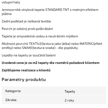
vstupní haly
Jemnozrnitá vinylová tapeta STANDARD TNT s matným efektem
plátna
Zadní podklad je netkaná textilie
Povrch je odolný proti poškrábání
Tapeta je omyvatelná vodou a neutrálním mýdlem
Možnost povrchů TEXTILE(textura jako látka) nebo MATERIC(efekt
omítky) nebo SNAKE(textura snake) - dle poptávky
Lepidlo na tapetu je součástí balení
Uvedená cena je za m2 tapety dle rozměrů požadové klientem
Zajišťujeme realizace u klientů
Parametry produktu
Kategorie
:
Tapety
Záruka
:
2 roky