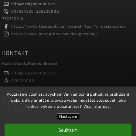
info
@
designostudio.cz
605334326, 226220008
732232010
https://www.facebook.com/search/top/?q=designoshop
https://www.instagram.com/designoshop/
KONTAKT
Karel Vacek, Růžena Jirsová
info
@
designostudio.cz
226220008
605334326, 732232010
Designoshop
Používáme cookies, abychom Vám umožnili pohodlné prohlížení
webu a díky analýze provozu webu neustále zlepšovali jeho
designoshop
funkce, výkon a použitelnost.
Více informací
Nastavení
Copyright 2026
Designoshop
. Všechna práva vyhrazena.
Upravit nastavení cookies
Souhlasím
Vytvořil
Shoptet
| Design
Shoptak.cz.