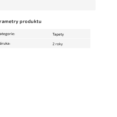
rametry produktu
ategorie
:
Tapety
áruka
:
2 roky