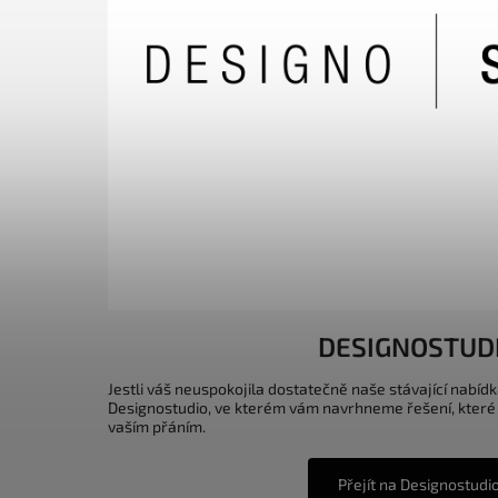
DESIGNOSTUD
Jestli váš neuspokojila dostatečně naše stávající nabídk
Designostudio, ve kterém vám navrhneme řešení, které
vaším přáním.
Přejít na Designostudi