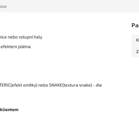
ossi
Pa
nice nebo vstupní haly
K
 efektem plátna
Z
ERIC(efekt omítky) nebo SNAKE(textura snake) - dle
 klientem