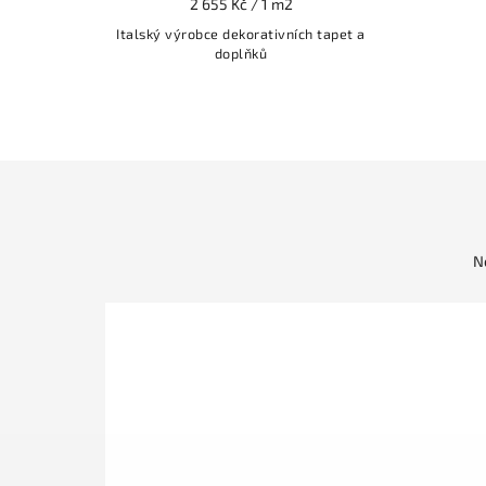
2 655 Kč / 1 m2
Italský výrobce dekorativních tapet a
doplňků
N