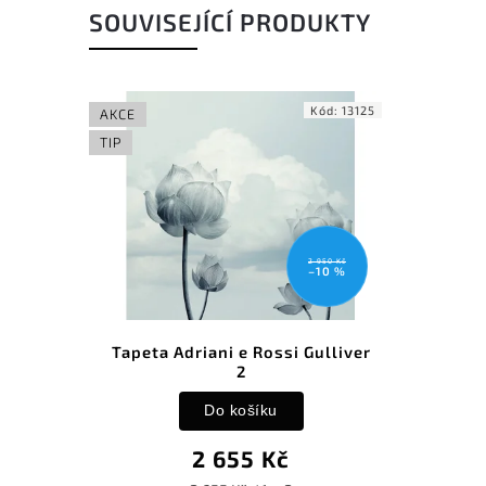
SOUVISEJÍCÍ PRODUKTY
Kód:
13125
AKCE
TIP
2 950 Kč
–10 %
Tapeta Adriani e Rossi Gulliver
2
Do košíku
2 655 Kč