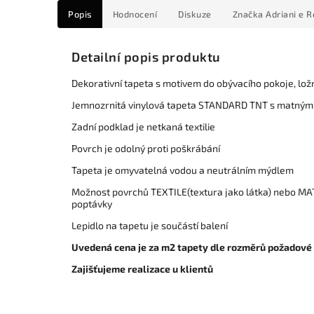
Popis
Hodnocení
Diskuze
Značka
Adriani e R
Detailní popis produktu
Dekorativní tapeta s motivem do obývacího pokoje, lož
Jemnozrnitá vinylová tapeta STANDARD TNT s matným
Zadní podklad je netkaná textilie
Povrch je odolný proti poškrábání
Tapeta je omyvatelná vodou a neutrálním mýdlem
Možnost povrchů TEXTILE(textura jako látka) nebo MAT
poptávky
Lepidlo na tapetu je součástí balení
Uvedená cena je za m2 tapety dle rozměrů požadové
Zajišťujeme realizace u klientů