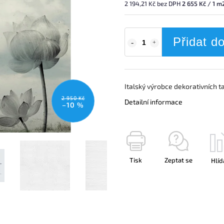
2 194,21 Kč bez DPH
2 655 Kč / 1 m
Přidat d
Italský výrobce dekorativních t
2 950 Kč
Detailní informace
–10 %
Tisk
Zeptat se
Hlíd