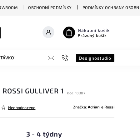
OWROOM
OBCHODNÍ PODMÍNKY
PODMÍNKY OCHRANY OSOBNÍ
Nákupní košík
Prázdný košík
PTÁVKOVÝ FORMULÁŘ
B2B
SHOWROOM
DESIGNO ST
Designostudio
 ROSSI GULLIVER 1
Kód:
10387
Značka:
Adriani e Rossi
Neohodnoceno
3 - 4 týdny