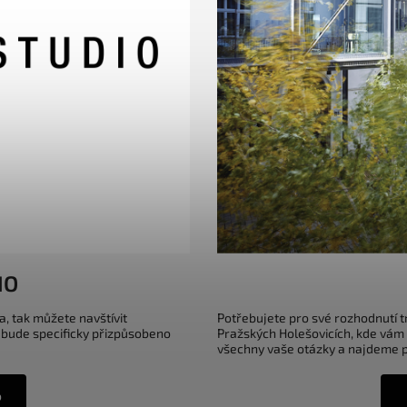
IO
a, tak můžete navštívit
Potřebujete pro své rozhodnutí 
 bude specificky přizpůsobeno
Pražských Holešovicích, kde vám
všechny vaše otázky a najdeme pr
o