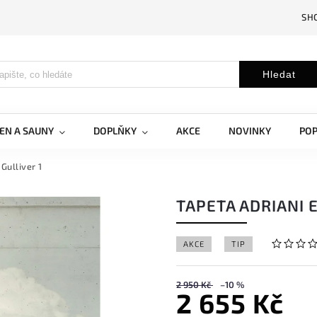
SH
Hledat
EN A SAUNY
DOPLŇKY
AKCE
NOVINKY
PO
Gulliver 1
TAPETA ADRIANI E
AKCE
TIP
2 950 Kč
–10 %
2 655 Kč