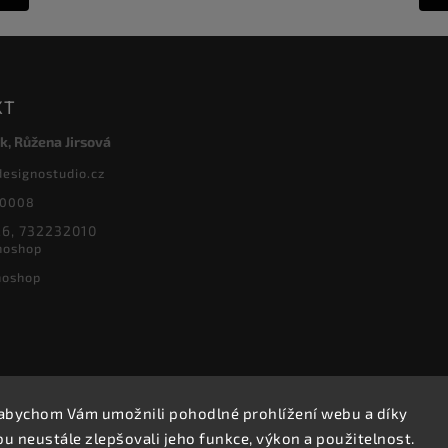
KT
k, Růžena Jirsová
designostudio.cz
20008
6, 732232010
noshop
noshop
abychom Vám umožnili pohodlné prohlížení webu a díky
Copyright 2026
Designoshop
. Všechna práva vyhrazena.
 neustále zlepšovali jeho funkce, výkon a použitelnost.
Upravit nastavení cookies