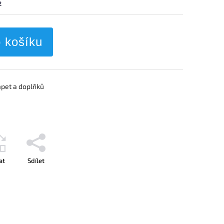
2
o košíku
apet a doplňků
at
Sdílet