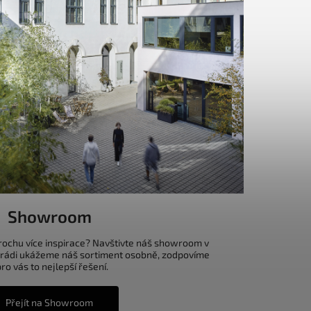
Showroom
trochu více inspirace? Navštivte náš showroom v
 rádi ukážeme náš sortiment osobně, zodpovíme
o vás to nejlepší řešení.
Přejít na Showroom