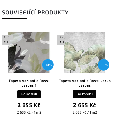
SOUVISEJÍCÍ PRODUKTY
AKCE
AKCE
TIP
TIP
–10 %
–10 %
Tapeta Adriani e Rossi
Tapeta Adriani e Rossi Lotus
Leaves 1
Leaves
Do košíku
Do košíku
2 655 Kč
2 655 Kč
2 655 Kč / 1 m2
2 655 Kč / 1 m2