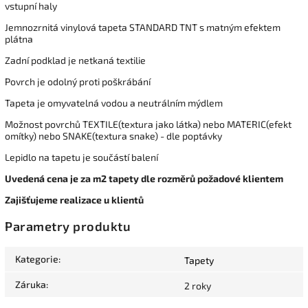
vstupní haly
Jemnozrnitá vinylová tapeta STANDARD TNT s matným efektem
plátna
Zadní podklad je netkaná textilie
Povrch je odolný proti poškrábání
Tapeta je omyvatelná vodou a neutrálním mýdlem
Možnost povrchů TEXTILE(textura jako látka) nebo MATERIC(efekt
omítky) nebo SNAKE(textura snake) - dle poptávky
Lepidlo na tapetu je součástí balení
Uvedená cena je za m2 tapety dle rozměrů požadové klientem
Zajišťujeme realizace u klientů
Parametry produktu
Kategorie
:
Tapety
Záruka
:
2 roky