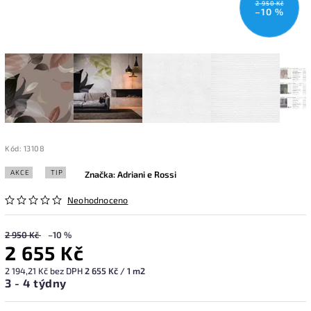
2 950 Kč
–10 %
Kód:
13108
AKCE
TIP
Značka:
Adriani e Rossi
Neohodnoceno
2 950 Kč
–10 %
2 655 Kč
2 194,21 Kč bez DPH
2 655 Kč / 1 m2
3 - 4 týdny