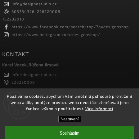
info
@
designostudio.cz
605334326, 226220008
732232010
https://www.facebook.com/search/top/?q=designoshop
https://www.instagram.com/designoshop/
KONTAKT
Karel Vacek, Růžena Jirsová
info
@
designostudio.cz
226220008
605334326, 732232010
Designoshop
Používáme cookies, abychom Vám umožnili pohodlné prohlížení
webu a díky analýze provozu webu neustále zlepšovali jeho
designoshop
funkce, výkon a použitelnost.
Více informací
Nastavení
Copyright 2026
Designoshop
. Všechna práva vyhrazena.
Upravit nastavení cookies
Souhlasím
Vytvořil
Shoptet
| Design
Shoptak.cz.