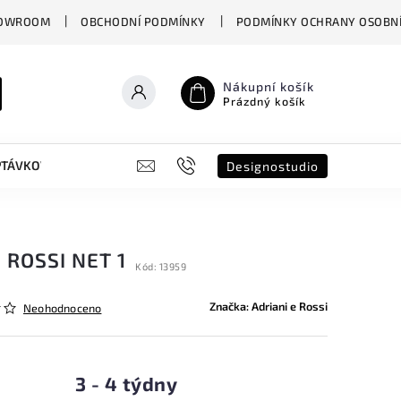
OWROOM
OBCHODNÍ PODMÍNKY
PODMÍNKY OCHRANY OSOBNÍ
Nákupní košík
Prázdný košík
PTÁVKOVÝ FORMULÁŘ
B2B
SHOWROOM
DESIGNO ST
Designostudio
 ROSSI NET 1
Kód:
13959
Značka:
Adriani e Rossi
Neohodnoceno
3 - 4 týdny