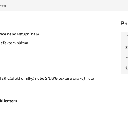
ossi
Pa
nice nebo vstupní haly
K
 efektem plátna
Z
m
Š
ERIC(efekt omítky) nebo SNAKE(textura snake) - dle
 klientem