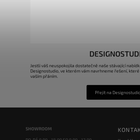
DESIGNOSTUD
Jestli váš neuspokojila dostatečně naše stávající nabídk
Designostudio, ve kterém vám navrhneme řešení, které
vaším přáním.
Přejít na Designostudi
SHOWROOM
KONTA
PO-PÁ 9.00 - 18.00 SO 9.00 - 12.00