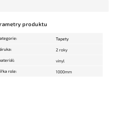
rametry produktu
ategorie
:
Tapety
áruka
:
2 roky
ateriál
:
vinyl
ířka role
:
1000mm