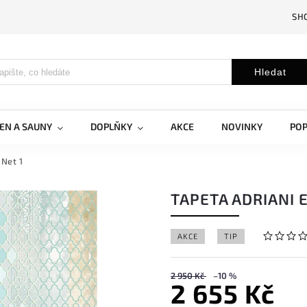
SH
Hledat
EN A SAUNY
DOPLŇKY
AKCE
NOVINKY
PO
 Net 1
TAPETA ADRIANI E
AKCE
TIP
2 950 Kč
–10 %
2 655 Kč