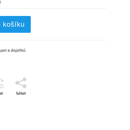
2
o košíku
apet a doplňků
at
Sdílet