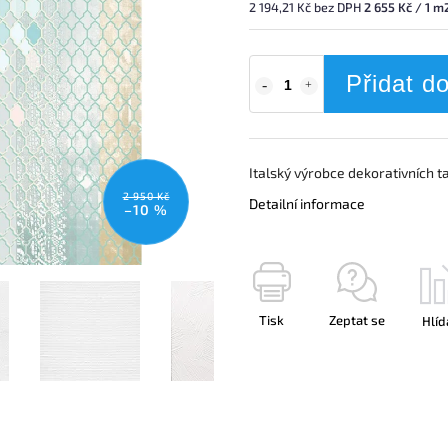
2 194,21 Kč bez DPH
2 655 Kč / 1 m
Přidat d
Italský výrobce dekorativních t
2 950 Kč
Detailní informace
–10 %
Tisk
Zeptat se
Hlíd