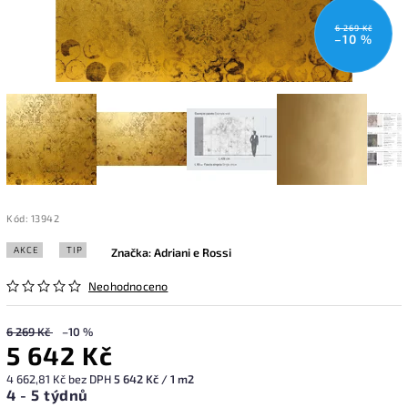
6 269 Kč
–10 %
Kód:
13942
AKCE
TIP
Značka:
Adriani e Rossi
Neohodnoceno
6 269 Kč
–10 %
5 642 Kč
4 662,81 Kč bez DPH
5 642 Kč / 1 m2
4 - 5 týdnů