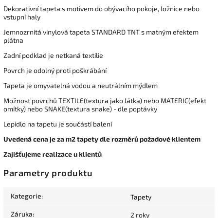
Dekorativní tapeta s motivem do obývacího pokoje, ložnice nebo
vstupní haly
Jemnozrnitá vinylová tapeta STANDARD TNT s matným efektem
plátna
Zadní podklad je netkaná textilie
Povrch je odolný proti poškrábání
Tapeta je omyvatelná vodou a neutrálním mýdlem
Možnost povrchů TEXTILE(textura jako látka) nebo MATERIC(efekt
omítky) nebo SNAKE(textura snake) - dle poptávky
Lepidlo na tapetu je součástí balení
Uvedená cena je za m2 tapety dle rozměrů požadové klientem
Zajišťujeme realizace u klientů
Parametry produktu
Kategorie
:
Tapety
Záruka
:
2 roky