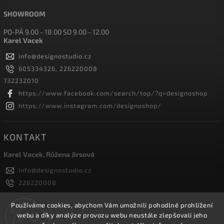
SHOWROOM
PO-PÁ 9.00 - 18.00 SO 9.00 - 12.00
Karel Vacek
info
@
designostudio.cz
605334326, 226220008
732232010
https://www.facebook.com/search/top/?q=designoshop
https://www.instagram.com/designoshop/
KONTAKT
Karel Vacek, Růžena Jirsová
info
@
designostudio.cz
226220008
605334326, 732232010
Designoshop
Používáme cookies, abychom Vám umožnili pohodlné prohlížení
webu a díky analýze provozu webu neustále zlepšovali jeho
designoshop