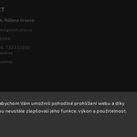
KT
k, Růžena Jirsová
designostudio.cz
20008
6, 732232010
noshop
noshop
abychom Vám umožnili pohodlné prohlížení webu a díky
Copyright 2026
Designoshop
. Všechna práva vyhrazena.
 neustále zlepšovali jeho funkce, výkon a použitelnost.
Upravit nastavení cookies
Vytvořil
Shoptet
| Design
Shoptak.cz.