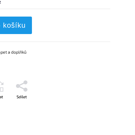
2
o košíku
apet a doplňků
at
Sdílet