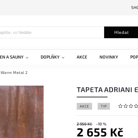
SH
Hledat
EN A SAUNY
DOPLŇKY
AKCE
NOVINKY
PO
i Warm Metal 2
TAPETA ADRIANI 
AKCE
TIP
2 950 Kč
–10 %
2 655 Kč