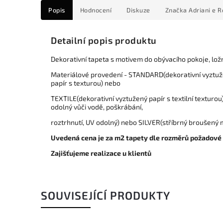
Popis
Hodnocení
Diskuze
Značka
Adriani e R
Detailní popis produktu
Dekorativní tapeta s motivem do obývacího pokoje, lož
Materiálové provedení - STANDARD(dekorativní vyztuž
papír s texturou) nebo
TEXTILE(dekorativní vyztužený papír s textilní textur
odolný vůči vodě, poškrábání,
roztrhnutí, UV odolný) nebo SILVER(stříbrný broušený m
Uvedená cena je za m2 tapety dle rozměrů požadové
Zajišťujeme realizace u klientů
SOUVISEJÍCÍ PRODUKTY