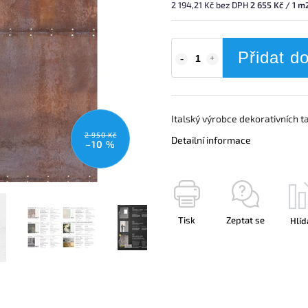
2 194,21 Kč bez DPH
2 655 Kč / 1 m
Přidat d
Italský výrobce dekorativních t
2 950 Kč
Detailní informace
–10 %
Tisk
Zeptat se
Hlíd