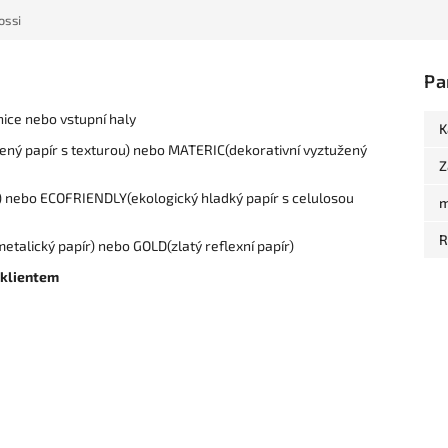
ossi
Pa
nice nebo vstupní haly
K
ený papír s texturou) nebo MATERIC(dekorativní vyztužený
Z
ou) nebo ECOFRIENDLY(ekologický hladký papír s celulosou
m
R
etalický papír) nebo GOLD(zlatý reflexní papír)
 klientem