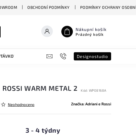
OWROOM
OBCHODNÍ PODMÍNKY
PODMÍNKY OCHRANY OSOBNÍ
Nákupní košík
Prázdný košík
PTÁVKOVÝ FORMULÁŘ
B2B
SHOWROOM
DESIGNO ST
Designostudio
E ROSSI WARM METAL 2
Kód:
WP08168A
Značka:
Adriani e Rossi
Neohodnoceno
3 - 4 týdny