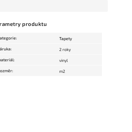
rametry produktu
ategorie
:
Tapety
áruka
:
2 roky
ateriál
:
vinyl
ozměr
:
m2