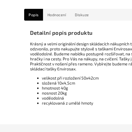
Popis
Hodnocení
Diskuze
Detailní popis produktu
Krásný a velmi originální design skládacích nákupních 
odzvonilo, proto nakupujte stylově s taškami Envirosa
voděodolné. Budeme nabídku postupně rozšiřovat, na sv
hračky i na cesty. Pro Vás na nákupy, na cvičení. Tašky
Praktičnost v nošení přes rameno. Vybírejte budeme rád
skládací tašky Envirosax.
velikost při rozložení 50x42cm
složená 10x4,5cm
hmotnost 40g
nosnost 20kg
voděodolná
recyklovaná z umělé hmoty