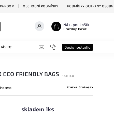
OWROOM
OBCHODNÍ PODMÍNKY
PODMÍNKY OCHRANY OSOBNÍ
Nákupní košík
Prázdný košík
PTÁVKOVÝ FORMULÁŘ
B2B
SHOWROOM
DESIGNO ST
Designostudio
 ECO FRIENDLY BAGS
Kód:
ECO
Značka:
Envirosax
dnoceno
skladem 1ks