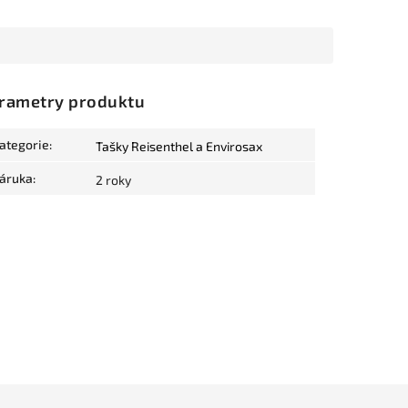
rametry produktu
ategorie
:
Tašky Reisenthel a Envirosax
áruka
:
2 roky