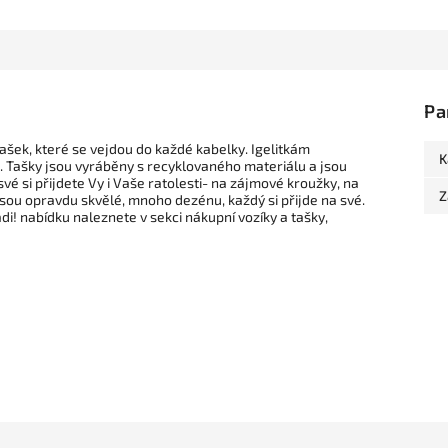
Pa
tašek, které se vejdou do každé kabelky. Igelitkám
K
x. Tašky jsou vyráběny s recyklovaného materiálu a jsou
é si přijdete Vy i Vaše ratolesti- na zájmové kroužky, na
Z
 jsou opravdu skvělé, mnoho dezénu, každý si přijde na své.
i! nabídku naleznete v sekci nákupní vozíky a tašky,