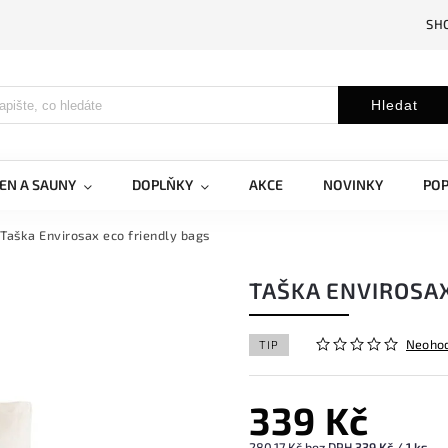
SH
Hledat
EN A SAUNY
DOPLŇKY
AKCE
NOVINKY
PO
Taška Envirosax eco friendly bags
TAŠKA ENVIROSAX
Neoho
TIP
339 Kč
280,17 Kč bez DPH
339 Kč / 1 ks