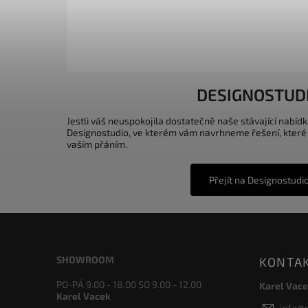
DESIGNOSTUD
Jestli váš neuspokojila dostatečně naše stávající nabídk
Designostudio, ve kterém vám navrhneme řešení, které
vaším přáním.
Přejít na Designostudi
SHOWROOM
KONTA
PO-PÁ 9.00 - 18.00 SO 9.00 - 12.00
Karel Vace
Karel Vacek
info
@