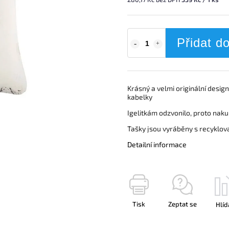
Přidat d
Krásný a velmi originální desig
kabelky
Igelitkám odzvonilo, proto naku
Tašky jsou vyráběny s recyklo
Detailní informace
Tisk
Zeptat se
Hlíd