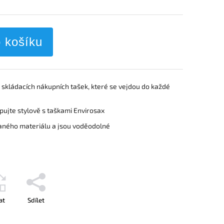
o košíku
n skládacích nákupních tašek, které se vejdou do každé
pujte stylově s taškami Envirosax
vaného materiálu a jsou voděodolné
at
Sdílet