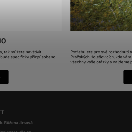
IO
a, tak můžete navštívit
Potřebujete pro své rozhodnutí 
 bude specificky přizpůsobeno
Pražských Holešovicích, kde vám
všechny vaše otázky a najdeme pr
o
KT
k, Růžena Jirsová
designostudio.cz